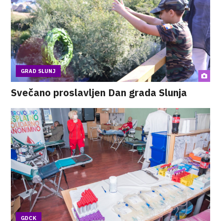
GRAD SLUNJ
Svečano proslavljen Dan grada Slunja
GDCK