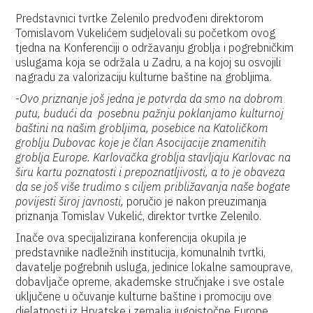
Predstavnici tvrtke Zelenilo predvođeni direktorom
Tomislavom Vukelićem sudjelovali su početkom ovog
tjedna na Konferenciji o održavanju groblja i pogrebničkim
uslugama koja se održala u Zadru, a na kojoj su osvojili
nagradu za valorizaciju kulturne baštine na grobljima.
-
Ovo priznanje još jedna je potvrda da smo na dobrom
putu, budući da posebnu pažnju poklanjamo kulturnoj
baštini na našim grobljima, posebice na Katoličkom
groblju Dubovac koje je član Asocijacije znamenitih
groblja Europe. Karlovačka groblja stavljaju Karlovac na
širu kartu poznatosti i prepoznatljivosti, a to je obaveza
da se još više trudimo s ciljem približavanja naše bogate
povijesti široj javnosti,
poručio je nakon preuzimanja
priznanja Tomislav Vukelić, direktor tvrtke Zelenilo.
Inače ova specijalizirana konferencija okupila je
predstavnike nadležnih institucija, komunalnih tvrtki,
davatelje pogrebnih usluga, jedinice lokalne samouprave,
dobavljače opreme, akademske stručnjake i sve ostale
uključene u očuvanje kulturne baštine i promociju ove
djelatnosti iz Hrvatske i zemalja jugoistočne Europe.