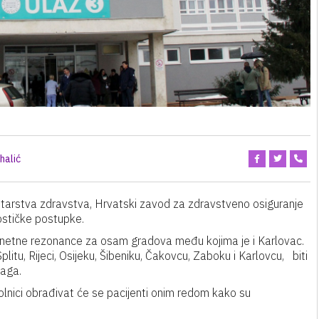
halić
istarstva zdravstva, Hrvatski zavod za zdravstveno osiguranje
ostičke postupke.
etne rezonance za osam gradova među kojima je i Karlovac.
tu, Rijeci, Osijeku, Šibeniku, Čakovcu, Zaboku i Karlovcu, biti
raga.
olnici obrađivat će se pacijenti onim redom kako su