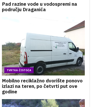
Pad razine vode u vodospremi na
području Draganića
TVRTKA ČISTOĆA
Mobilno reciklažno dvorište ponovo
izlazi na teren, po četvrti put ove
godine