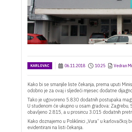
06.11.2018
10:25
Vedran Mi
KARLOVAC
Kako bi se smanjile liste čekanja, prema uputi Min
odobrio je za ovaj i sljedeći mjesec dodatne dijagn
Tako je ugovoreno 5.830 dodatnih postupaka magn
U studenom će ukupno u osam gradova: Zagrebu, Spli
obavljeno 2.815, a u prosincu 3.015 dodatnih pret
Kako doznajemo u Poliklinici „Vura“ u karlovačkoj b
evidentirani na listi čekanja.