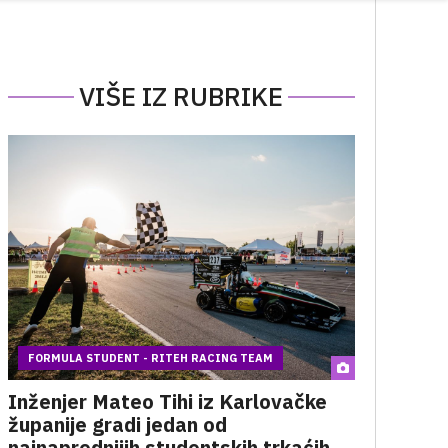
VIŠE IZ RUBRIKE
FORMULA STUDENT - RITEH RACING TEAM
Inženjer Mateo Tihi iz Karlovačke
županije gradi jedan od
najnaprednijih studentskih trkaćih