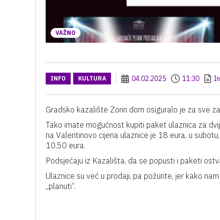
VAŽNO
04.02.2025
11:30
I
INFO
KULTURA
Gradsko kazalište Zorin dom osiguralo je za sve za
Tako imate mogućnost kupiti paket ulaznica za dvije
na Valentinovo cijena ulaznice je 18 eura, u subotu, 
10,50 eura.
Podsjećaju iz Kazališta, da se popusti i paketi ostva
Ulaznice su već u prodaji, pa požurite, jer kako nam
„planuti“.