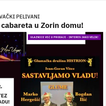
VAČKI PELIVANI
 cabareta u Zorin domu!
ULAZNICE VEĆ U PRODAJI - INTERES JAKO VELIK!