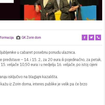
nformacija
GK Zorin dom
ljubljenike u cabaret posebnu ponudu ulaznica.
 predstave – 14. i 15. 2., za 20 eura ili pojedinačno, za petak,
15. veljače 10,50 eura i u nedjelju 16. veljače, po istoj cijeni
ruju isključivo na blagajni kazališta.
 kažu iz Zorin doma, interes publike je velik pa će brzo