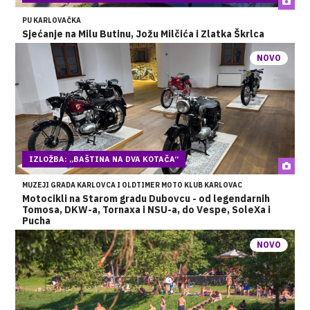
PU KARLOVAČKA
Sjećanje na Milu Butinu, Jožu Milčića i Zlatka Škrlca
NOVO
IZLOŽBA: „BAŠTINA NA DVA KOTAČA“
MUZEJI GRADA KARLOVCA I OLDTIMER MOTO KLUB KARLOVAC
Motocikli na Starom gradu Dubovcu - od legendarnih
Tomosa, DKW-a, Tornaxa i NSU-a, do Vespe, SoleXa i
Pucha
NOVO