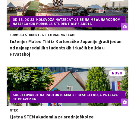
OD 18. DO 23. KOLOVOZA NATJECAT ĆE SE NA MEĐUNARODNOM
NATJECANJU FORMULA STUDENT ALPE ADRIA
FORMULA STUDENT - RITEH RACING TEAM
Inženjer Mateo Tihi iz Karlovačke županije gradi jedan
od najnaprednijih studentskih trkaćih bolida u
Hrvatskoj
NOVO
SUDJELOVANJE NA RADIONICAMA JE BESPLATNO, A PRIJAVA
JE OBAVEZNA
NTEC
Ljetna STEM akademija za srednjoškolce