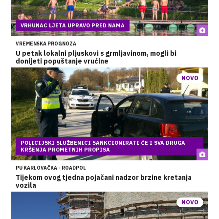
VRHUNAC LJETA UPRAVO PRED NAMA
VREMENSKA PROGNOZA
U petak lokalni pljuskovi s grmljavinom, mogli bi
donijeti popuštanje vrućine
NOVO
POLICIJSKI SLUŽBENICI SANKCIONIRATI ĆE I SVA DRUGA
KRŠENJA PROMETNIH PROPISA
PU KARLOVAČKA - ROADPOL
Tijekom ovog tjedna pojačani nadzor brzine kretanja
vozila
NOVO