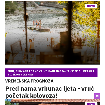
NOVO
SUHI, SUNČANI I JAKO VRUĆI DANI NASTAVIT ĆE SE I U PETAK I
TIJEKOM VIKENDA
VREMENSKA PROGNOZA
Pred nama vrhunac ljeta - vruć
početak kolovoza!
NOVO