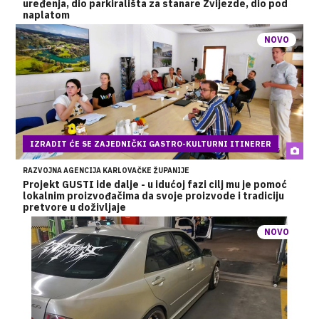
uređenja, dio parkirališta za stanare Zvijezde, dio pod
naplatom
NOVO
IZRADIT ĆE SE ZAJEDNIČKI GASTRO-KULTURNI ITINERER
RAZVOJNA AGENCIJA KARLOVAČKE ŽUPANIJE
Projekt GUSTI ide dalje - u idućoj fazi cilj mu je pomoć
lokalnim proizvođačima da svoje proizvode i tradiciju
pretvore u doživljaje
NOVO