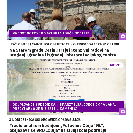
RADOVI GOTOVI DO SVIBNJA IDUĆE GODINE!
UOČI OBILJEŽAVANJA 500. OBLJETNICE HRVATSKOG SABORA NA CETINU
Na Starom gradu Cetinu traju intenzivni radovi na
uređenju gradine i izgradnji interpretacijskog centra
NOVO
OKUPLJANJE SUDIONIKA – BRANITELJA, DJECE I GRAĐANA,
PREDVIĐENO JE U 6 SATI U KAMENICI
31. OBLJETNICA OSLOBOĐENJA GRADA SLUNJA
Tradicionalnom hodnjom „Putevima Oluje ’95.“,
oblježava se VRO „Oluja" na slunjskom području