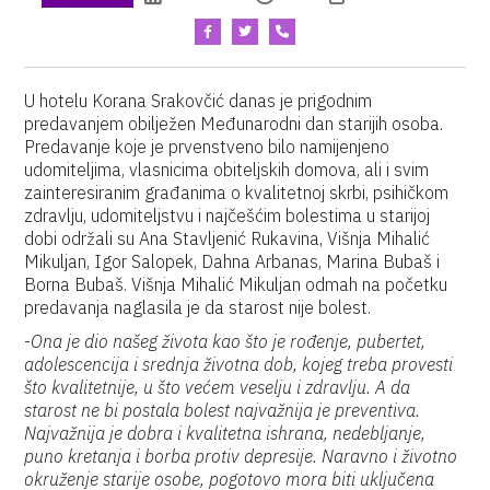
U hotelu Korana Srakovčić danas je prigodnim
predavanjem obilježen Međunarodni dan starijih osoba.
Predavanje koje je prvenstveno bilo namijenjeno
udomiteljima, vlasnicima obiteljskih domova, ali i svim
zainteresiranim građanima o kvalitetnoj skrbi, psihičkom
zdravlju, udomiteljstvu i najčešćim bolestima u starijoj
dobi održali su Ana Stavljenić Rukavina, Višnja Mihalić
Mikuljan, Igor Salopek, Dahna Arbanas, Marina Bubaš i
Borna Bubaš. Višnja Mihalić Mikuljan odmah na početku
predavanja naglasila je da starost nije bolest.
-
Ona je dio našeg života kao što je rođenje, pubertet,
adolescencija i srednja životna dob, kojeg treba provesti
što kvalitetnije, u što većem veselju i zdravlju. A da
starost ne bi postala bolest najvažnija je preventiva.
Najvažnija je dobra i kvalitetna ishrana, nedebljanje,
puno kretanja i borba protiv depresije. Naravno i životno
okruženje starije osobe, pogotovo mora biti uključena