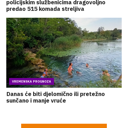
policijskim službenicima dragovoljno
predao 515 komada streljiva
VREMENSKA PROGNOZA
Danas će biti djelomično ili pretežno
sunčano i manje vruće