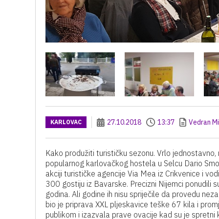
27.10.2018
13:37
Vedran Mi
KARLOVAC
Kako produžiti turističku sezonu. Vrlo jednostavno
popularnog karlovačkog hostela u Selcu Dario Smojv
akciji turističke agencije Via Mea iz Crikvenice i v
300 gostiju iz Bavarske. Precizni Nijemci ponudili
godina. Ali godine ih nisu spriječile da provedu ne
bio je priprava XXL pljeskavice teške 67 kila i p
publikom i izazvala prave ovacije kad su je spretni 