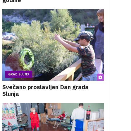
GRAD SLUNJ
Svečano proslavljen Dan grada
Slunja