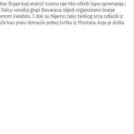
har Bojan koji unatoč svemu nije htio otkriti tajnu spremanja i
elcu veseloj grupi Bavaraca slijedi organizirano branje
vernom Velebitu. I dok su Nijemci tako teškog srca odlazili iz
že kao pravi domaćin jednoj tvrtku iz Mostara, koja je došla