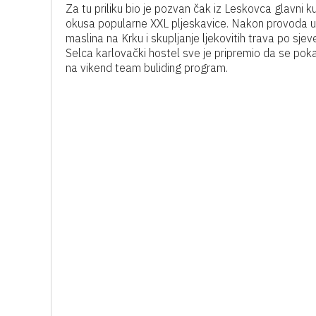
Za tu priliku bio je pozvan čak iz Leskovca glavni ku
okusa popularne XXL pljeskavice. Nakon provoda u S
maslina na Krku i skupljanje ljekovitih trava po sje
Selca karlovački hostel sve je pripremio da se poka
na vikend team buliding program.