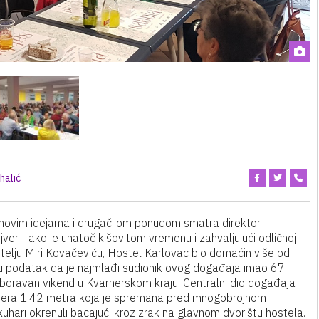
halić
, novim idejama i drugačijom ponudom smatra direktor
er. Tako je unatoč kišovitom vremenu i zahvaljujući odličnoj
oditelju Miri Kovačeviću, Hostel Karlovac bio domaćin više od
 su podatak da je najmlađi sudionik ovog događaja imao 67
zaboravan vikend u Kvarnerskom kraju. Centralni dio događaja
romjera 1,42 metra koja je spremana pred mnogobrojnom
kuhari okrenuli bacajući kroz zrak na glavnom dvorištu hostela.