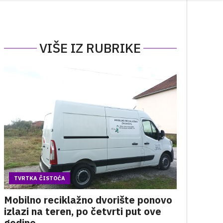
VIŠE IZ RUBRIKE
TVRTKA ČISTOĆA
Mobilno reciklažno dvorište ponovo
izlazi na teren, po četvrti put ove
godine