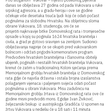
Pod sloganom "Vukovar – mjesto posebnog pijeteta"
danas se obilježava 27 godina od pada Vukovara u ruke
srpskog agresora, a u gradu-heroju i ove se godine
očekuje više desetaka tisuća ljudi koji će odati počast
poginulima za slobodnu Hrvatsku. Na obljetnicu sloma
obrane Vukovara, 18. studenoga, oni će se
prisjetiti najkrvavije bitke Domovinskog rata i tromjesečne
opsade u kojoj su poginula 1624 hrvatska branitelja i
civila, a grad je gotovo sravnjen sa zemljom. Sudionici
obilježavanja najprije će se okupiti pred vukovarskom
bolnicom i održati prigodni komemorativni program.
Predvođeni hrvatskim braniteljima i članovima obitelji
ubijenih, poginulih i nestalih hrvatskih branitelja Vukovara,
krenut će zatim u tradicionalnoj Koloni sjećanja prema
Memorijalnom groblju hrvatskih branitelja iz Domovinskog
rata gdje će najviša državna i ostala brojna izaslanstva
polaganjem vijenaca i paljenjem svijeća odati počast
poginulima u obrani Vukovara. Misu zadušnicu na
Memorijalnom groblju žrtava iz Domovinskog rata ove će
godine misni predvoditi mons. Egidije Ivan Živković,
željezanski biskup iz austrijskoga Gradišća. U spomen na
žrtvu Vukovara u nedjelju će u 18 sati i 11 minuta