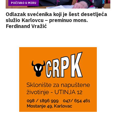
POČIVAO U MIRU
Odlazak svećenika koji je šest desetljeća
služio Karlovcu – preminuo mons.
Ferdinand Vražić