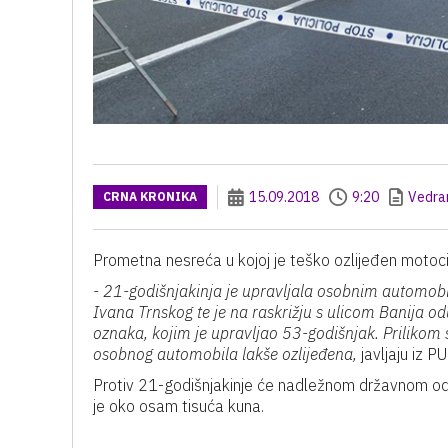
15.09.2018
9:20
Vedran
CRNA KRONIKA
Prometna nesreća u kojoj je teško ozlijeđen motocili
- 21-godišnjakinja je upravljala osobnim automobi
Ivana Trnskog te je na raskrižju s ulicom Banija o
oznaka, kojim je upravljao 53-godišnjak. Prilikom 
osobnog automobila lakše ozlijeđena,
javljaju iz P
Protiv 21-godišnjakinje će nadležnom državnom odvj
je oko osam tisuća kuna.