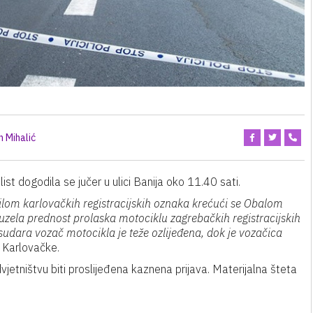
 Mihalić
st dogodila se jučer u ulici Banija oko 11.40 sati.
lom karlovačkih registracijskih oznaka krećući se Obalom
duzela prednost prolaska motociklu zagrebačkih registracijskih
sudara vozač motocikla je teže ozlijeđena, dok je vozačica
U Karlovačke.
etništvu biti proslijeđena kaznena prijava. Materijalna šteta