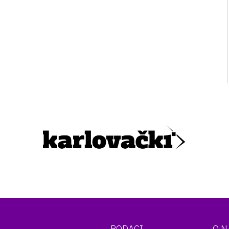
PODACI
O 