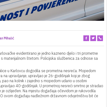
an Mihalić
rlovačke evidentirano je jedno kazneno djelo i tri prometne
e s materijalnom štetom. Policijska službenica za odnose sa
ke ulice u Karlovcu dogodila se prometna nesreća. Mopedom
va na upravljanje, upravljao je 26-godišnjak koji je zbog
 pao na kolnik i zajedno s mopedom udario u osobni
 upravljao 40-godišnjak. U prometnoj nesreći smrtno je stradao
e je ozlijeđen. Na mjestu događaja očevidom je rukovodila
. O ovom događaju nadležnom državnom odvjetništvu bit će