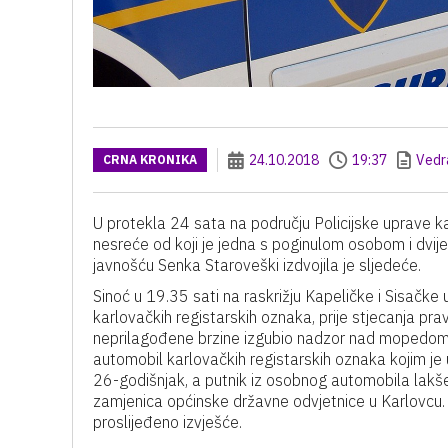
24.10.2018
19:37
Vedr
CRNA KRONIKA
U protekla 24 sata na području Policijske uprave ka
nesreće od koji je jedna s poginulom osobom i dvij
javnošću Senka Staroveški izdvojila je sljedeće.
Sinoć u 19.35 sati na raskrižju Kapeličke i Sisač
karlovačkih registarskih oznaka, prije stjecanja pra
neprilagođene brzine izgubio nadzor nad mopedom,
automobil karlovačkih registarskih oznaka kojim je
26-godišnjak, a putnik iz osobnog automobila lakš
zamjenica općinske državne odvjetnice u Karlovcu
proslijeđeno izvješće.