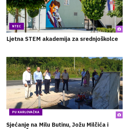
NTEC
Ljetna STEM akademija za srednjoškolce
PU KARLOVAČKA
Sjećanje na Milu Butinu, Jožu Milčića i