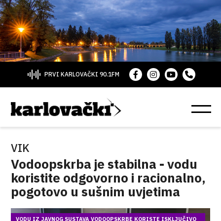
PRVI KARLOVAČKI 90.1FM
VIK
Vodoopskrba je stabilna - vodu
koristite odgovorno i racionalno,
pogotovo u sušnim uvjetima
VODU IZ JAVNOG SUSTAVA VODOOPSKRBE KORISTE ISKLJUČIVO