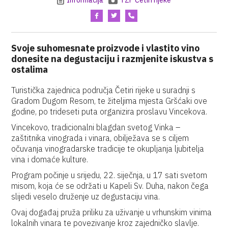
Informacija
TZP Četiri rijeke
Svoje suhomesnate proizvode i vlastito vino
donesite na degustaciju i razmjenite iskustva s
ostalima
Turistička zajednica područja Četiri rijeke u suradnji s
Gradom Dugom Resom, te žiteljima mjesta Gršćaki ove
godine, po trideseti puta organizira proslavu Vincekova.
Vincekovo, tradicionalni blagdan svetog Vinka –
zaštitnika vinograda i vinara, obilježava se s ciljem
očuvanja vinogradarske tradicije te okupljanja ljubitelja
vina i domaće kulture.
Program počinje u srijedu, 22. siječnja, u 17 sati svetom
misom, koja će se održati u Kapeli Sv. Duha, nakon čega
slijedi veselo druženje uz degustaciju vina.
Ovaj događaj pruža priliku za uživanje u vrhunskim vinima
lokalnih vinara te povezivanje kroz zajedničko slavlje.