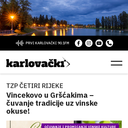
PRVI KARLOVAČKI 90.1FM
TZP ČETIRI RIJEKE
Vincekovo u Gršćakima –
čuvanje tradicije uz vinske
okuse!
OČUVANJE I PROMICANJE VINSKE KULTURE