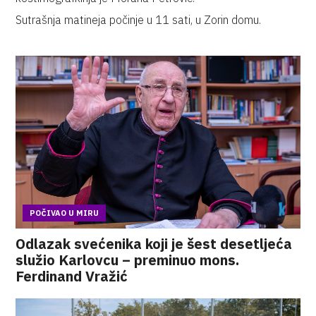
Sutrašnja matineja počinje u 11 sati, u Zorin domu.
POČIVAO U MIRU
Odlazak svećenika koji je šest desetljeća
služio Karlovcu – preminuo mons.
Ferdinand Vražić