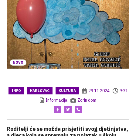
NOVO
29.11.2024
9:31
INFO
KARLOVAC
KULTURA
Informacija
Zorin dom
Roditelji će se možda prisjetiti svog djetinjstva,
a djeca koja se spremaju za polazak u školu