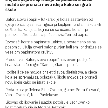
možda će pronaći novu ideju kako se igrati
škole
Balon, slovo i papir – lutkarski je kolaž sastavljen od
dječjih priča, pjesmica i igrica prikupljenih iz starih školskih
udžbenika za djecu kojima su se učenici koristili pri
polasku u školu. Junaci priča su izrađeni od papira.
Izvođači koriste papirnate lutkice, a povremeno se na
pozornicu ušulja crveni balon punjen helijem i pridružuje se
veselom papirnatom društvu.
Predstava “Balon, slovo i papir” naslovom podsjeća na
hrvatsku inačicu igre “Kamen, škare i papir”.
Roditelji će se možda prisjetiti svog djetinjstva, a djeca
koja se spremaju za polazak u školu možda će pronaći
novu ideju kako se igrati škole.
Redateljica je Jelena Sitar Cvetko, glume: Petra Cicvarić,
Vanja Gvozdić, Nino Pavleković.
Likovno oblikovanje i glazbu potpisuje Igor Cvetko,
kostimografkinja je Morana Petrović.