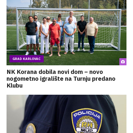
GRAD KARLOVAC
NK Korana dobila novi dom – novo
nogometno igralište na Turnju predano
Klubu