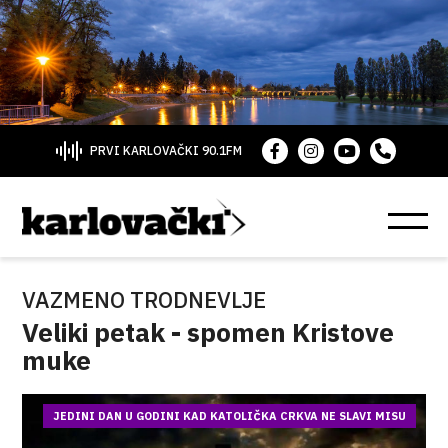
PRVI KARLOVAČKI 90.1FM
VAZMENO TRODNEVLJE
Veliki petak - spomen Kristove
muke
JEDINI DAN U GODINI KAD KATOLIČKA CRKVA NE SLAVI MISU