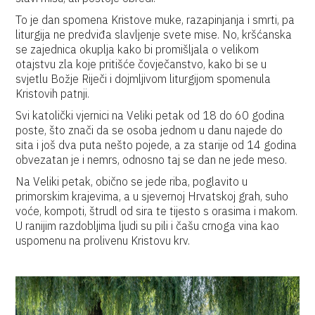
To je dan spomena Kristove muke, razapinjanja i smrti, pa
liturgija ne predviđa slavljenje svete mise. No, kršćanska
se zajednica okuplja kako bi promišljala o velikom
otajstvu zla koje pritišće čovječanstvo, kako bi se u
svjetlu Božje Riječi i dojmljivom liturgijom spomenula
Kristovih patnji.
Svi katolički vjernici na Veliki petak od 18 do 60 godina
poste, što znači da se osoba jednom u danu najede do
sita i još dva puta nešto pojede, a za starije od 14 godina
obvezatan je i nemrs, odnosno taj se dan ne jede meso.
Na Veliki petak, obično se jede riba, poglavito u
primorskim krajevima, a u sjevernoj Hrvatskoj grah, suho
voće, kompoti, štrudl od sira te tijesto s orasima i makom.
U ranijim razdobljima ljudi su pili i čašu crnoga vina kao
uspomenu na prolivenu Kristovu krv.