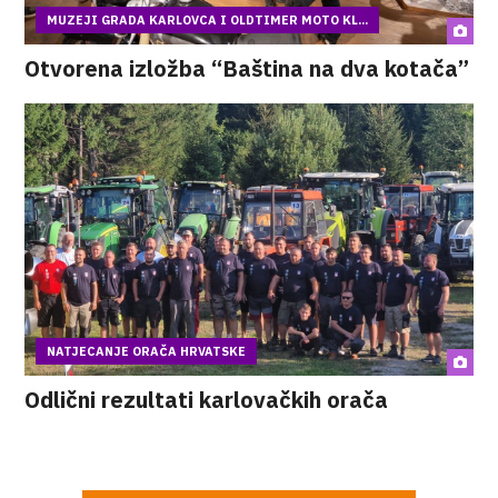
MUZEJI GRADA KARLOVCA I OLDTIMER MOTO KL...
Otvorena izložba “Baština na dva kotača”
NATJECANJE ORAČA HRVATSKE
Odlični rezultati karlovačkih orača