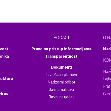
PODACI
O 
vosti
Pravo na pristup informacijama
Mar
onika
Transparentnost
KON
Dokumenti
Nazo
Izvješća i planovi
ruktura
Lajk
Nadzorni odbor
Prat
Javna nabava
irus
Gled
Javni natječaji