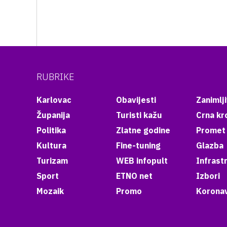
RUBRIKE
Karlovac
Obavijesti
Zanimlji
Županija
Turisti kažu
Crna kr
Politika
Zlatne godine
Promet
Kultura
Fine-tuning
Glazba
Turizam
WEB infopult
Infrast
Sport
ETNO net
Izbori
Mozaik
Promo
Koronav