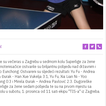
ić
ile su večeras u Zagrebu u sedmom kolu Superlige za žene
notenisačice ostvarile su briljantnu pobjedu nad državnim i
o Eunchong. Ostvareni su sljedeći rezultati: Yu Fu - Andrea
 Đurak - Han Xue Vukelja 3:1, Yu Fu, Xia Lian Ni - Yoo
ng 0:3 i Mirela Đurak – Andrea Pavlović 2:3. Dugoreške
perlige za žene sedam pobjeda te su na prvom mjestu sa
u u subotu, 1. prosinca od 11 sati ekipu "TIS-a" iz Zagreba.