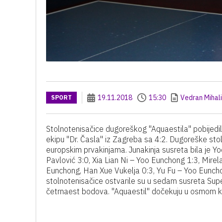
19.11.2018
15:30
Vedran Mihal
SPORT
Stolnotenisačice dugoreškog "Aquaestila" pobijed
ekipu "Dr. Časla" iz Zagreba sa 4:2. Dugoreške stol
europskim prvakinjama. Junakinja susreta bila je Yo
Pavlović 3:0, Xia Lian Ni – Yoo Eunchong 1:3, Mirela
Eunchong, Han Xue Vukelja 0:3, Yu Fu – Yoo Euncho
stolnotenisačice ostvarile su u sedam susreta Su
četrnaest bodova. "Aquaestil" dočekuju u osmom kol