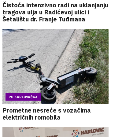
Čistoća intenzivno radi na uklanjanju
tragova ulja u Radićevoj ulici i
Šetalištu dr. Franje Tuđmana
PU KARLOVAČKA
Prometne nesreće s vozačima
električnih romobila