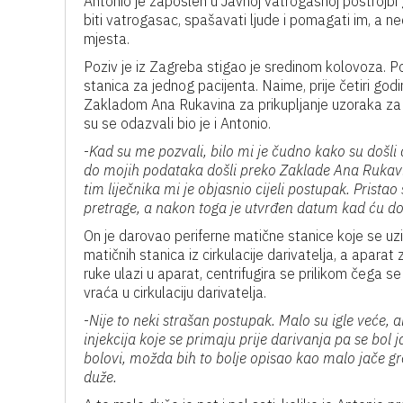
Antonio je zaposlen u Javnoj vatrogasnoj postrojbi
biti vatrogasac, spašavati ljude i pomagati im, a n
mjesta.
Poziv je iz Zagreba stigao je sredinom kolovoza. Po
stanica za jednog pacijenta. Naime, prije četiri god
Zakladom Ana Rukavina za prikupljanje uzoraka za 
su se odazvali bio je i Antonio.
-
Kad su me pozvali, bilo mi je čudno kako su došl
do mojih podataka došli preko Zaklade Ana Rukavin
tim liječnika mi je objasnio cijeli postupak. Prista
pretrage, a nakon toga je utvrđen datum kad ću doći
On je darovao periferne matične stanice koje se uz
matičnih stanica iz cirkulacije darivatelja, a aparat 
ruke ulazi u aparat, centrifugira se prilikom čega se
vraća u cirkulaciju darivatelja.
-
Nije to neki strašan postupak. Malo su igle veće, 
injekcija koje se primaju prije darivanja pa se bol 
bolovi, možda bih to bolje opisao kao malo jače gr
duže.