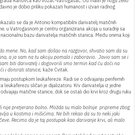
 grada Karlovca kao vozač-vatrogasac. Od malih je nogu želio
edavno je dobio priliku pokazati humanost i izvan radnog
kazalo se da je Antonio kompatibilni darivatelj matičnih
ine, u Vatrogasnom je centru organizirana akcija u suradnji sa
nacionalnu bazu darivatelja matičnih stanica. Među onima koji
i do mene. No, kad sam došao na razgovor, shvatio sam da su
a, a ja sam na tu akciju pomalo i zaboravio. Javio sam se i
o sam biti darivatelj i dogovorili smo termin kad ću doći na
 i donirati stanice,
kaže Cvitak.
imaju postupkom leukafereze. Radi se o odvajanju perifernih
za leukaferezu sličan je dijalizatoru. Krv darivatelja iz jedne
 odvajaju matične stanice, dok se ostali dio krvi kroz drugu ruku
ali nije pretjerano bolno. Možda su malo bolnije pripreme zbog
javlja u kostima i mišićima. Ne bih rekao da su to neki jaki
čeve. Recimo da je taj postupak kao darivanje krvi, ali malo