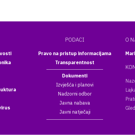
PODACI
O 
vosti
Pravo na pristup informacijama
Mar
onika
Transparentnost
KON
Dokumenti
Nazo
Izvješća i planovi
ruktura
Lajk
Nadzorni odbor
Prat
Javna nabava
irus
Gled
Javni natječaji