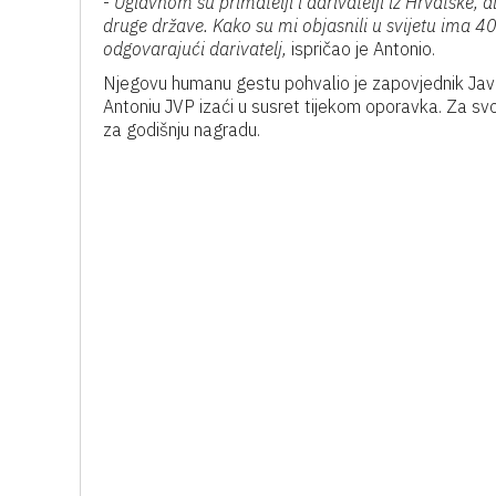
-
Uglavnom su primatelji i darivatelji iz Hrvatske, al
druge države. Kako su mi objasnili u svijetu ima 
odgovarajući darivatelj,
ispričao je Antonio.
Njegovu humanu gestu pohvalio je zapovjednik Jav
Antoniu JVP izaći u susret tijekom oporavka. Za svoj
za godišnju nagradu.