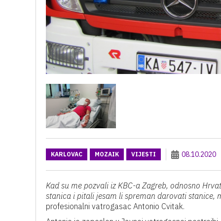
08.10.2020
KARLOVAC
MOZAIK
VIJESTI
Kad su me pozvali iz KBC-a Zagreb, odnosno Hrvats
stanica i pitali jesam li spreman darovati stanice
profesionalni vatrogasac Antonio Cvitak.