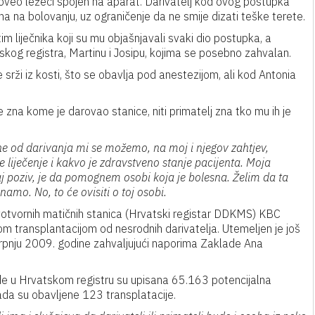
 proveo ležeći spojen na aparat. Darivatelj kod ovog postupka
dna na bolovanju, uz ograničenje da ne smije dizati teške terete.
im liječnika koji su mu objašnjavali svaki dio postupka, a
skog registra, Martinu i Josipu, kojima se posebno zahvalan.
srži iz kosti, što se obavlja pod anestezijom, ali kod Antonia
zna kome je darovao stanice, niti primatelj zna tko mu ih je
ne od darivanja mi se možemo, na moj i njegov zahtjev,
 liječenje i kakvo je zdravstveno stanje pacijenta. Moja
j poziv, je da pomognem osobi koja je bolesna. Želim da ta
amo. No, to će ovisiti o toj osobi.
krvotvornih matičnih stanica (Hrvatski registar DDKMS) KBC
nom transplantacijom od nesrodnih darivatelja. Utemeljen je još
rpnju 2009. godine zahvaljujući naporima Zaklade Ana
e u Hrvatskom registru su upisana 65.163 potencijalna
sada su obavljene 123 transplatacije.