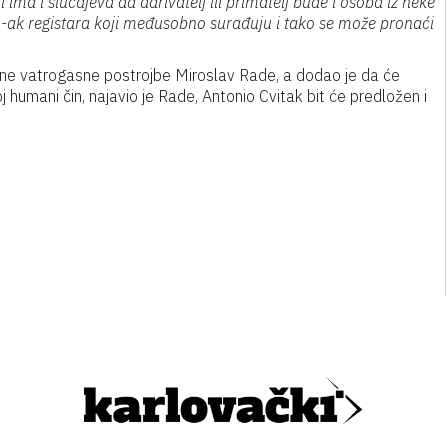
i ima i slučajeva da darivatelj ili primatelj bude i osoba iz neke
40-ak registara koji međusobno surađuju i tako se može pronaći
ne vatrogasne postrojbe Miroslav Rade, a dodao je da će
 humani čin, najavio je Rade, Antonio Cvitak bit će predložen i