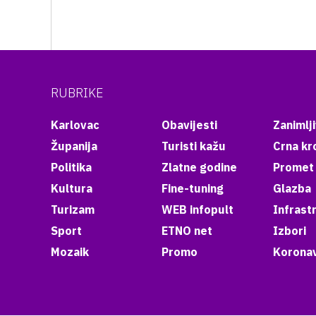
RUBRIKE
Karlovac
Obavijesti
Zanimlji
Županija
Turisti kažu
Crna kr
Politika
Zlatne godine
Promet
Kultura
Fine-tuning
Glazba
Turizam
WEB infopult
Infrast
Sport
ETNO net
Izbori
Mozaik
Promo
Koronav