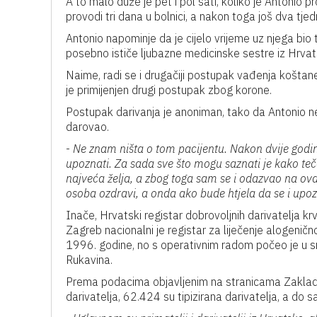
A to malo duže je pet i pol sati, koliko je Antonio
provodi tri dana u bolnici, a nakon toga još dva tje
Antonio napominje da je cijelo vrijeme uz njega bio t
posebno ističe ljubazne medicinske sestre iz Hrvat
Naime, radi se i drugačiji postupak vađenja koštane 
je primijenjen drugi postupak zbog korone.
Postupak darivanja je anoniman, tako da Antonio ne 
darovao.
-
Ne znam ništa o tom pacijentu. Nakon dvije godi
upoznati. Za sada sve što mogu saznati je kako teče
najveća želja, a zbog toga sam se i odazvao na ova
osoba ozdravi, a onda ako bude htjela da se i upozn
Inače, Hrvatski registar dobrovoljnih darivatelja 
Zagreb nacionalni je registar za liječenje alogenič
1996. godine, no s operativnim radom počeo je u s
Rukavina.
Prema podacima objavljenim na stranicama Zaklad
darivatelja, 62.424 su tipizirana darivatelja, a do 