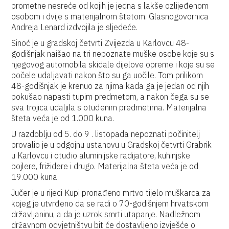
prometne nesreće od kojih je jedna s lakše ozlijeđenom
osobom i dvije s materijalnom štetom. Glasnogovornica
Andreja Lenard izdvojila je sljedeće.
Sinoć je u gradskoj četvrti Zvijezda u Karlovcu 48-
godišnjak naišao na tri nepoznate muške osobe koje su s
njegovog automobila skidale dijelove opreme i koje su se
počele udaljavati nakon što su ga uočile. Tom prilikom
48-godišnjak je krenuo za njima kada ga je jedan od njih
pokušao napasti tupim predmetom, a nakon čega su se
sva trojica udaljila s otuđenim predmetima. Materijalna
šteta veća je od 1.000 kuna.
U razdoblju od 5. do 9 . listopada nepoznati počinitelj
provalio je u odgojnu ustanovu u Gradskoj četvrti Grabrik
u Karlovcu i otuđio aluminijske radijatore, kuhinjske
bojlere, frižidere i drugo. Materijalna šteta veća je od
19.000 kuna.
Jučer je u rijeci Kupi pronađeno mrtvo tijelo muškarca za
kojeg je utvrđeno da se radi o 70-godišnjem hrvatskom
državljaninu, a da je uzrok smrti utapanje. Nadležnom
državnom odvjetništvu bit će dostavljeno izvješće o