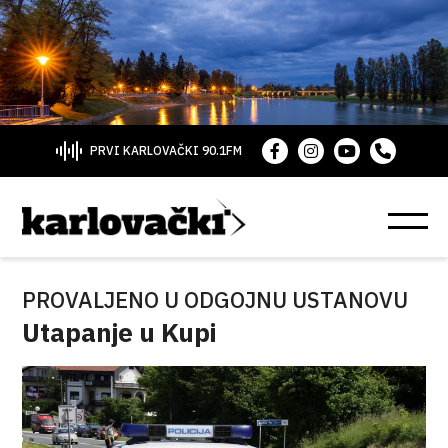
PRVI KARLOVAČKI 90.1FM
PROVALJENO U ODGOJNU USTANOVU
Utapanje u Kupi