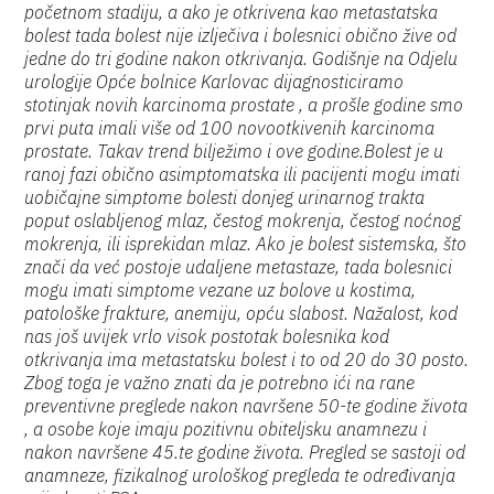
početnom stadiju, a ako je otkrivena kao metastatska
bolest tada bolest nije izlječiva i bolesnici obično žive od
jedne do tri godine nakon otkrivanja. Godišnje na Odjelu
urologije Opće bolnice Karlovac dijagnosticiramo
stotinjak novih karcinoma prostate , a prošle godine smo
prvi puta imali više od 100 novootkivenih karcinoma
prostate. Takav trend bilježimo i ove godine.Bolest je u
ranoj fazi obično asimptomatska ili pacijenti mogu imati
uobičajne simptome bolesti donjeg urinarnog trakta
poput oslabljenog mlaz, čestog mokrenja, čestog noćnog
mokrenja, ili isprekidan mlaz. Ako je bolest sistemska, što
znači da već postoje udaljene metastaze, tada bolesnici
mogu imati simptome vezane uz bolove u kostima,
patološke frakture, anemiju, opću slabost. Nažalost, kod
nas još uvijek vrlo visok postotak bolesnika kod
otkrivanja ima metastatsku bolest i to od 20 do 30 posto.
Zbog toga je važno znati da je potrebno ići na rane
preventivne preglede nakon navršene 50-te godine života
, a osobe koje imaju pozitivnu obiteljsku anamnezu i
nakon navršene 45.te godine života. Pregled se sastoji od
anamneze, fizikalnog urološkog pregleda te određivanja