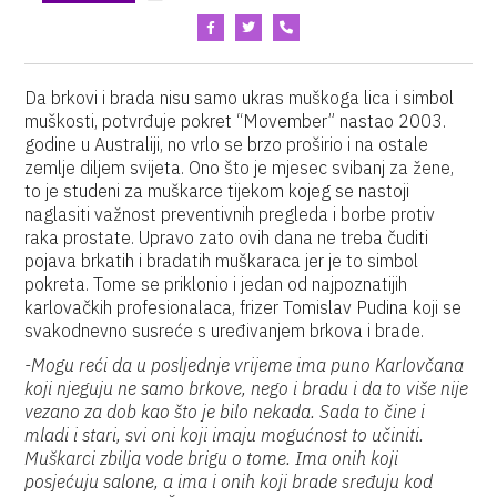
Da brkovi i brada nisu samo ukras muškoga lica i simbol
muškosti, potvrđuje pokret “Movember” nastao 2003.
godine u Australiji, no vrlo se brzo proširio i na ostale
zemlje diljem svijeta. Ono što je mjesec svibanj za žene,
to je studeni za muškarce tijekom kojeg se nastoji
naglasiti važnost preventivnih pregleda i borbe protiv
raka prostate. Upravo zato ovih dana ne treba čuditi
pojava brkatih i bradatih muškaraca jer je to simbol
pokreta. Tome se priklonio i jedan od najpoznatijih
karlovačkih profesionalaca, frizer Tomislav Pudina koji se
svakodnevno susreće s uređivanjem brkova i brade.
-Mogu reći da u posljednje vrijeme ima puno Karlovčana
koji njeguju ne samo brkove, nego i bradu i da to više nije
vezano za dob kao što je bilo nekada. Sada to čine i
mladi i stari, svi oni koji imaju mogućnost to učiniti.
Muškarci zbilja vode brigu o tome. Ima onih koji
posjećuju salone, a ima i onih koji brade sređuju kod