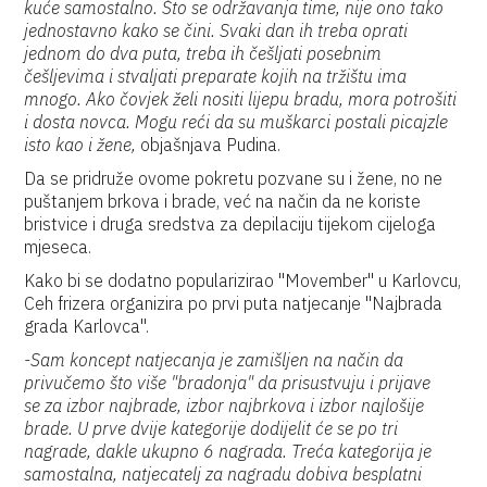
kuće samostalno. Što se održavanja time, nije ono tako
jednostavno kako se čini. Svaki dan ih treba oprati
jednom do dva puta, treba ih češljati posebnim
češljevima i stvaljati preparate kojih na tržištu ima
mnogo. Ako čovjek želi nositi lijepu bradu, mora potrošiti
i dosta novca. Mogu reći da su muškarci postali picajzle
isto kao i žene,
objašnjava Pudina.
Da se pridruže ovome pokretu pozvane su i žene, no ne
puštanjem brkova i brade, već na način da ne koriste
bristvice i druga sredstva za depilaciju tijekom cijeloga
mjeseca.
Kako bi se dodatno popularizirao "Movember" u Karlovcu,
Ceh frizera organizira po prvi puta natjecanje "Najbrada
grada Karlovca".
-Sam koncept natjecanja je zamišljen na način da
privučemo što više "bradonja" da prisustvuju i prijave
se za izbor najbrade, izbor najbrkova i izbor najlošije
brade. U prve dvije kategorije dodijelit će se po tri
nagrade, dakle ukupno 6 nagrada. Treća kategorija je
samostalna, natjecatelj za nagradu dobiva besplatni