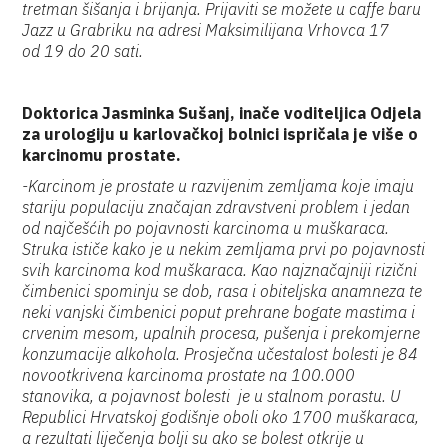
tretman šišanja i brijanja. Prijaviti se možete u caffe baru
Jazz u Grabriku na adresi Maksimilijana Vrhovca 17
od 19 do 20 sati.
Doktorica Jasminka Sušanj, inače voditeljica Odjela
za urologiju u karlovačkoj bolnici ispričala je više o
karcinomu prostate.
-Karcinom je prostate u razvijenim zemljama koje imaju
stariju populaciju značajan zdravstveni problem i jedan
od najčešćih po pojavnosti karcinoma u muškaraca.
Struka ističe kako je u nekim zemljama prvi po pojavnosti
svih karcinoma kod muškaraca. Kao najznačajniji rizični
čimbenici spominju se dob, rasa i obiteljska anamneza te
neki vanjski čimbenici poput prehrane bogate mastima i
crvenim mesom, upalnih procesa, pušenja i prekomjerne
konzumacije alkohola. Prosječna učestalost bolesti je 84
novootkrivena karcinoma prostate na 100.000
stanovika, a pojavnost bolesti je u stalnom porastu. U
Republici Hrvatskoj godišnje oboli oko 1700 muškaraca,
a rezultati liječenja bolji su ako se bolest otkrije u