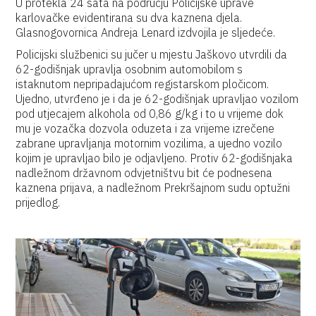
U protekla 24 sata na području Policijske uprave
karlovačke evidentirana su dva kaznena djela.
Glasnogovornica Andreja Lenard izdvojila je sljedeće.
Policijski službenici su jučer u mjestu Jaškovo utvrdili da
62-godišnjak upravlja osobnim automobilom s
istaknutom nepripadajućom registarskom pločicom.
Ujedno, utvrđeno je i da je 62-godišnjak upravljao vozilom
pod utjecajem alkohola od 0,86 g/kg i to u vrijeme dok
mu je vozačka dozvola oduzeta i za vrijeme izrečene
zabrane upravljanja motornim vozilima, a ujedno vozilo
kojim je upravljao bilo je odjavljeno. Protiv 62-godišnjaka
nadležnom državnom odvjetništvu bit će podnesena
kaznena prijava, a nadležnom Prekršajnom sudu optužni
prijedlog.