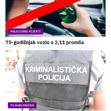
POLICIJSKE VIJESTI
75-godišnjak vozio s 2,11 promila
PU KARLOVAČKA