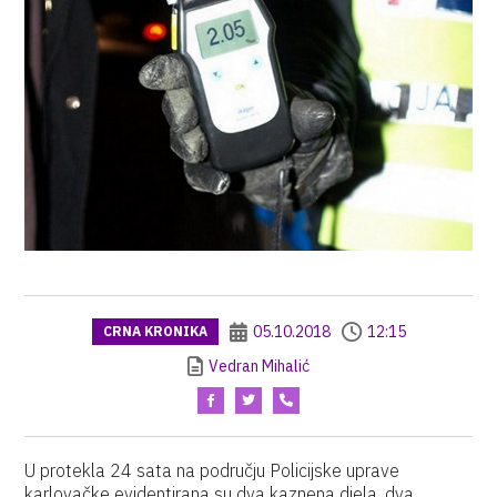
05.10.2018
12:15
CRNA KRONIKA
Vedran Mihalić
U protekla 24 sata na području Policijske uprave
karlovačke evidentirana su dva kaznena djela, dva