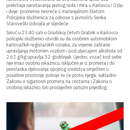
prekršaja narušavanja javnog reda i mira u Karlovcu i Ozlju
i dvije prometne nesreće s materijalnom štetom.
Policijska službenica za odnose s javnošću Senka
Staroveški izdvojila je sljedeće.
Sinoć u 23.40 sati u Gradskoj četvrti Grabrik u Karlovcu
policijski službenici utvrdili su da osobnim automobilom
karlovačkih registarskih oznaka, za vrijeme zabrane
upravljanja motornim vozilom i pod utjecajem alkohola od
2.62 g/kg upravlja 52-godišnjak. Ujedno, vozač kod sebe
nije imao osobnu iskaznicu, isključen je iz prometa i do
prestanka djelovanja opojnog sredstva smješten u
posebne prostorije policije te će protiv njega, sukladno
Zakonu o sigurnosti prometa na cestama i Zakonu o
osobnoj iskaznici, biti proslijeđen optužni prijedlog.