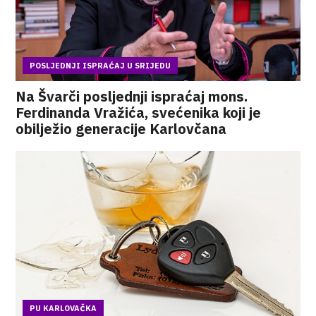
POSLJEDNJI ISPRAĆAJ U SRIJEDU
Na Švarči posljednji ispraćaj mons.
Ferdinanda Vražića, svećenika koji je
obilježio generacije Karlovčana
PU KARLOVAČKA