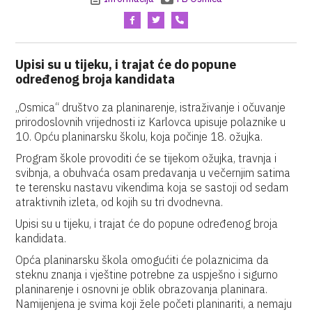
Upisi su u tijeku, i trajat će do popune
određenog broja kandidata
„Osmica“ društvo za planinarenje, istraživanje i očuvanje
prirodoslovnih vrijednosti iz Karlovca upisuje polaznike u
10. Opću planinarsku školu, koja počinje 18. ožujka.
Program škole provoditi će se tijekom ožujka, travnja i
svibnja, a obuhvaća osam predavanja u večernjim satima
te terensku nastavu vikendima koja se sastoji od sedam
atraktivnih izleta, od kojih su tri dvodnevna.
Upisi su u tijeku, i trajat će do popune određenog broja
kandidata.
Opća planinarsku škola omogućiti će polaznicima da
steknu znanja i vještine potrebne za uspješno i sigurno
planinarenje i osnovni je oblik obrazovanja planinara.
Namijenjena je svima koji žele početi planinariti, a nemaju