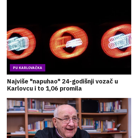
PU KARLOVAČKA
Najviše "napuhao" 24-godišnji vozač u
Karlovcu i to 1,06 promila