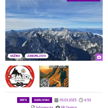
VAŽNO
ZANIMLJIVO
05.03.2025
6:53
INFO
KARLOVAC
Informacija
FB Osmica