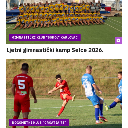
GIMNASTIČKI KLUB "SOKOL" KARLOVAC
Ljetni gimnastički kamp Selce 2026.
NOGOMETNI KLUB "CROATIA 78"