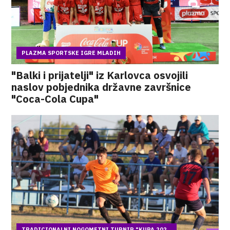
PLAZMA SPORTSKE IGRE MLADIH
"Balki i prijatelji" iz Karlovca osvojili
naslov pobjednika državne završnice
"Coca-Cola Cupa"
TRADICIONALNI NOGOMETNI TURNIR "KUPA 202...