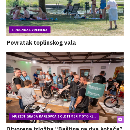
PROGNOZA VREMENA
Povratak toplinskog vala
MUZEJI GRADA KARLOVCA I OLDTIMER MOTO KL...
Otvorena izložba “Baština na dva kotača”