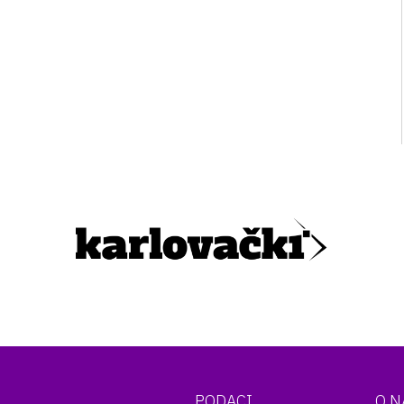
PODACI
O 