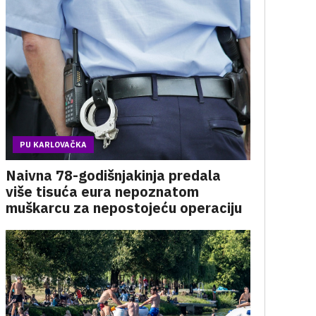
PU KARLOVAČKA
Naivna 78-godišnjakinja predala
više tisuća eura nepoznatom
muškarcu za nepostojeću operaciju