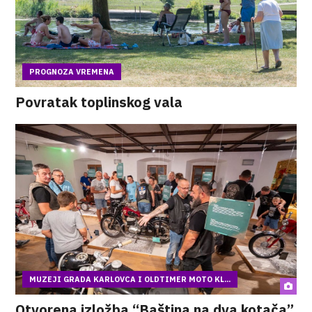
PROGNOZA VREMENA
Povratak toplinskog vala
MUZEJI GRADA KARLOVCA I OLDTIMER MOTO KL...
Otvorena izložba “Baština na dva kotača”