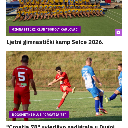
GIMNASTIČKI KLUB "SOKOL" KARLOVAC
Ljetni gimnastički kamp Selce 2026.
NOGOMETNI KLUB "CROATIA 78"
"Croatia 78" uvjerljivo nadigrala u Dugoj