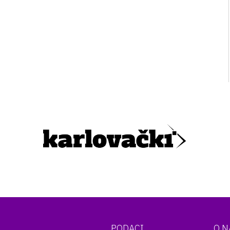
PODACI
O 