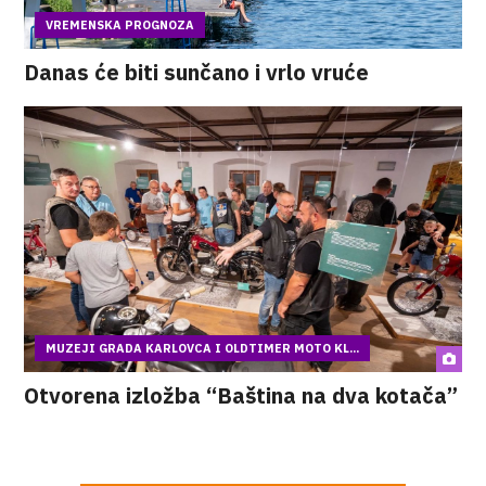
VREMENSKA PROGNOZA
Danas će biti sunčano i vrlo vruće
MUZEJI GRADA KARLOVCA I OLDTIMER MOTO KL...
Otvorena izložba “Baština na dva kotača”