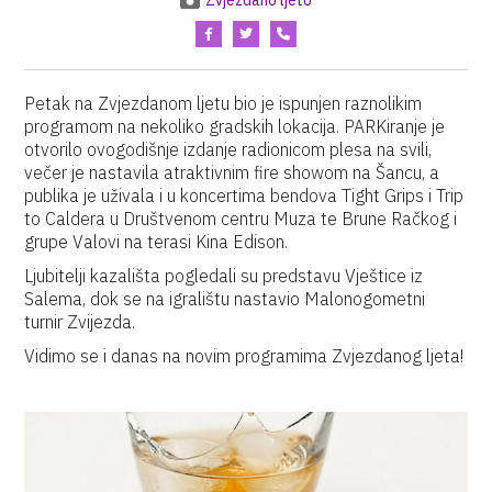
Zvjezdano ljeto
Petak na Zvjezdanom ljetu bio je ispunjen raznolikim
programom na nekoliko gradskih lokacija. PARKiranje je
otvorilo ovogodišnje izdanje radionicom plesa na svili,
večer je nastavila atraktivnim fire showom na Šancu, a
publika je uživala i u koncertima bendova Tight Grips i Trip
to Caldera u Društvenom centru Muza te Brune Račkog i
grupe Valovi na terasi Kina Edison.
Ljubitelji kazališta pogledali su predstavu Vještice iz
Salema, dok se na igralištu nastavio Malonogometni
turnir Zvijezda.
Vidimo se i danas na novim programima Zvjezdanog ljeta!