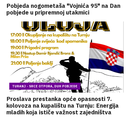
Pobjeda nogometaša "Vojnića 95" na Dan
pobjede u pripremnoj utakmici
TURANJ - SRCE OTPORA, DUH POBJEDE
Proslava prestanka opće opasnosti 7.
kolovoza na kupalištu na Turnju: Energija
mladih koja ističe važnost zajedništva