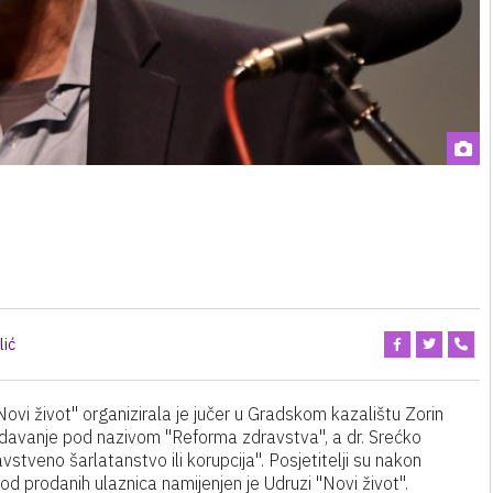
lić
"Novi život" organizirala je jučer u Gradskom kazalištu Zorin
redavanje pod nazivom "Reforma zdravstva", a dr. Srećko
avstveno šarlatanstvo ili korupcija". Posjetitelji su nakon
od prodanih ulaznica namijenjen je Udruzi "Novi život".