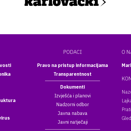
PODACI
O 
vosti
Pravo na pristup informacijama
Mar
onika
Transparentnost
KON
Dokumenti
Nazo
Izvješća i planovi
ruktura
Lajk
Nadzorni odbor
Prat
Javna nabava
irus
Gled
Javni natječaji