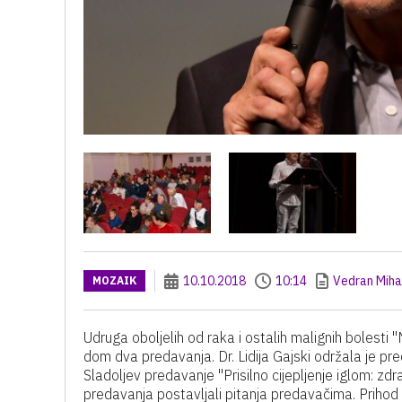
10.10.2018
10:14
Vedran Miha
MOZAIK
Udruga oboljelih od raka i ostalih malignih bolesti 
dom dva predavanja. Dr. Lidija Gajski održala je p
Sladoljev predavanje "Prisilno cijepljenje iglom: zdr
predavanja postavljali pitanja predavačima. Prihod 