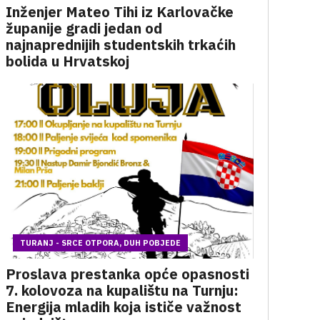
Inženjer Mateo Tihi iz Karlovačke
županije gradi jedan od
najnaprednijih studentskih trkaćih
bolida u Hrvatskoj
TURANJ - SRCE OTPORA, DUH POBJEDE
Proslava prestanka opće opasnosti
7. kolovoza na kupalištu na Turnju:
Energija mladih koja ističe važnost