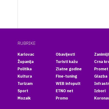
RUBRIKE
Karlovac
Obavijesti
Zanimlji
Županija
Turisti kažu
Crna kr
Politika
Zlatne godine
Promet
Kultura
Fine-tuning
Glazba
Turizam
WEB infopult
Infrast
Sport
ETNO net
Izbori
Mozaik
Promo
Koronav