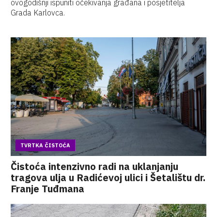
ovogodišnji ispuniti očekivanja građana i posjetitelja
Grada Karlovca.
TVRTKA ČISTOĆA
Čistoća intenzivno radi na uklanjanju
tragova ulja u Radićevoj ulici i Šetalištu dr.
Franje Tuđmana