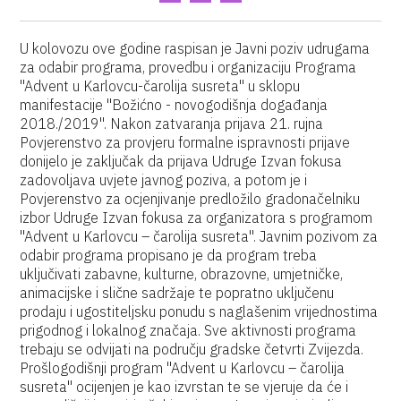
U kolovozu ove godine raspisan je Javni poziv udrugama
za odabir programa, provedbu i organizaciju Programa
"Advent u Karlovcu-čarolija susreta" u sklopu
manifestacije "Božićno - novogodišnja događanja
2018./2019". Nakon zatvaranja prijava 21. rujna
Povjerenstvo za provjeru formalne ispravnosti prijave
donijelo je zaključak da prijava Udruge Izvan fokusa
zadovoljava uvjete javnog poziva, a potom je i
Povjerenstvo za ocjenjivanje predložilo gradonačelniku
izbor Udruge Izvan fokusa za organizatora s programom
"Advent u Karlovcu – čarolija susreta". Javnim pozivom za
odabir programa propisano je da program treba
uključivati zabavne, kulturne, obrazovne, umjetničke,
animacijske i slične sadržaje te popratno uključenu
prodaju i ugostiteljsku ponudu s naglašenim vrijednostima
prigodnog i lokalnog značaja. Sve aktivnosti programa
trebaju se odvijati na području gradske četvrti Zvijezda.
Prošlogodišnji program "Advent u Karlovcu – čarolija
susreta" ocijenjen je kao izvrstan te se vjeruje da će i