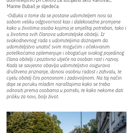
udomiteljstvo pri Centru za socijalnu skrb Karlovac,
Marine Bubaš je sljedeća.
-Odluka o tome da se postane udomiteljem nosi sa
sobom veliku odgovornost kao i dalekosežne promjene
kako u životima osoba kojima je smještaj potreban, tako i
u životima svih članova udomiteljske obitelji. Iz
svakodnevnog rada s udomiteljima doznajem da
udomiteljstvo unatoč svim mogućim i očekivanim
poteškoćama oplemenjuje i obogaćuje svakog pojedinog
člana obitelji i pozitivno utječe na osoban rast i razvoj.
Kada se savjesno obavlja udomiteljstvo osigurava
društveno priznanje, donosi osobnu radost i zahvalu, te
cijelu obitelj čini ponosnom i zadovoljnom. Na taj način
daje se poruku mlađim naraštajima kako se treba
odnositi prema osobama u potrebi, te kako nekome dati
priliku za novi, bolji život.