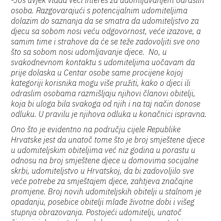
-Još uvjek vlada veći interes za udomljavanjem odraslih
osoba. Razgovarajući s potencijalnim udomiteljima
dolazim do saznanja da se smatra da udomiteljstvo za
djecu sa sobom nosi veću odgovornost, veće izazove, a
samim time i strahove da će se teže zadovoljiti sve ono
što sa sobom nosi udomljavanje djece. No, u
svakodnevnom kontaktu s udomiteljima uočavam da
prije dolaska u Centar osobe same procijene kojoj
kategoriji korisnika mogu više pružiti, kako o djeci ili
odraslim osobama razmišljaju njihovi članovi obitelji,
koja bi uloga bila svakoga od njih i na taj način donose
odluku. U pravilu je njihova odluka u konačnici ispravna.
Ono što je evidentno na području cijele Republike
Hrvatske jest da unatoč tome što je broj smještene djece
u udomiteljskim obiteljima već niz godina u porastu u
odnosu na broj smještene djece u domovima socijalne
skrbi, udomiteljstvo u Hrvatskoj, da bi zadovoljilo sve
veće potrebe za smještajem djece, zahtjeva značajne
promjene. Broj novih udomiteljskih obitelji u stalnom je
opadanju, posebice obitelji mlađe životne dobi i višeg
stupnja obrazovanja. Postojeći udomitelji, unatoč