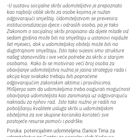
-U sustavu socijalne skrbi udomiteljstvo je prepoznato
kao najbolji oblik skrbi za osobe kojima je nužan
odgovarajući smještaj. Udomiteljstvom se prevenira
institucionalizacija djece i odraslih osoba, pa je tako
Zakonom o socijalnoj skrbi propisano da dijete mlađe od
sedam godina može biti na smještaju u ustanovi najduže
šet mjeseci, dok u udomiteljskoj obitelji može biti na
dugotrajnom smještaju. Isto tako svjesni smo strukture
našeg stanovništa i sve veće potrebe za skrbi o starijim
osobama. Kako bi se motivirao veći broj osoba za
obavljanje udomiteljstva nužna je jasna strategija rada i
akcija koje svakako trebaju biti popraćene
odgovarajućim zakonskim aktima i pravilnicima.
Mišljenja sam da udomiteljima treba osigurati mogućnost
obavljanja udomiteljsta kao zanimanja uz odgovarajuću
naknadu za njihov rad. Isto tako nužno je raditi na
poboljšanju kvalitete usluga skrbi u udomiteljskim
obiteljima za sve skupine korisnika koristeći sve
postojeće resurse pomoći i podrške.
Poruka potencijalnim udomiteljima članice Tima za