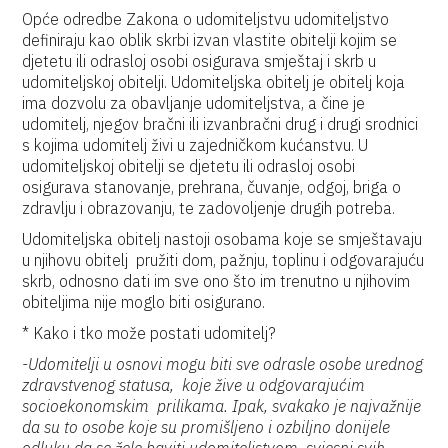
Opće odredbe Zakona o udomiteljstvu udomiteljstvo
definiraju kao oblik skrbi izvan vlastite obitelji kojim se
djetetu ili odrasloj osobi osigurava smještaj i skrb u
udomiteljskoj obitelji. Udomiteljska obitelj je obitelj koja
ima dozvolu za obavljanje udomiteljstva, a čine je
udomitelj, njegov bračni ili izvanbračni drug i drugi srodnici
s kojima udomitelj živi u zajedničkom kućanstvu. U
udomiteljskoj obitelji se djetetu ili odrasloj osobi
osigurava stanovanje, prehrana, čuvanje, odgoj, briga o
zdravlju i obrazovanju, te zadovoljenje drugih potreba.
Udomiteljska obitelj nastoji osobama koje se smještavaju
u njihovu obitelj pružiti dom, pažnju, toplinu i odgovarajuću
skrb, odnosno dati im sve ono što im trenutno u njihovim
obiteljima nije moglo biti osigurano.
* Kako i tko može postati udomitelj?
-Udomitelji u osnovi mogu biti sve odrasle osobe urednog
zdravstvenog statusa, koje žive u odgovarajućim
socioekonomskim prilikama. Ipak, svakako je najvažnije
da su to osobe koje su promišljeno i ozbiljno donijele