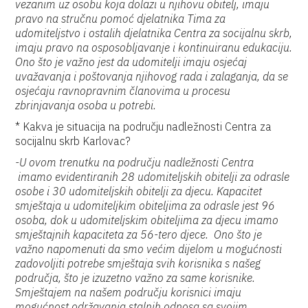
vezanim uz osobu koja dolazi u njihovu obitelj, imaju
pravo na stručnu pomoć djelatnika Tima za
udomiteljstvo i ostalih djelatnika Centra za socijalnu skrb,
imaju pravo na osposobljavanje i kontinuiranu edukaciju.
Ono što je važno jest da udomitelji imaju osjećaj
uvažavanja i poštovanja njihovog rada i zalaganja, da se
osjećaju ravnopravnim članovima u procesu
zbrinjavanja osoba u potrebi.
* Kakva je situacija na području nadležnosti Centra za
socijalnu skrb Karlovac?
-U ovom trenutku na području nadležnosti Centra
imamo evidentiranih 28 udomiteljskih obitelji za odrasle
osobe i 30 udomiteljskih obitelji za djecu. Kapacitet
smještaja u udomiteljkim obiteljima za odrasle jest 96
osoba, dok u udomiteljskim obiteljima za djecu imamo
smještajnih kapaciteta za 56-tero djece. Ono što je
važno napomenuti da smo većim dijelom u mogućnosti
zadovoljiti potrebe smještaja svih korisnika s našeg
područja, što je izuzetno važno za same korisnike.
Smještajem na našem području korisnici imaju
mogućnost održavanja stalnih odnosa sa svojim