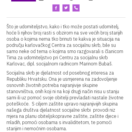
Što je udomiteljstvo, kako i tko može postati udomitelj,
hoće li njihov broj rasti s obzirom na sve većih broj starijih
osoba o kojima nema tko brinuti te kakva je situacija na
području karlovačkog Centra za socijalnu skrb, bile su
samo neke od tema o kojima smo razgovarali s članicom
Tima za udomiteljstvo pri Centru za socijalnu skrb
Karlovac, dipl. socijalnom radnicom Marinom Bubaš.
Socijalna skrb je djelatnost od posebnog interesa za
Republiku Hrvatsku. Ona je usmjerena na zadovoljenje
osnovnih životnih potreba najranjivije skupine
stanovništva, onih koji ni na koji drugi način nisu u stanju
sami ili uz pomoć svoje obitelji prevladati nastale životne
poteškoće. S ciljem zaštite upravo najranjivijih skupina
našega društva djelatnost socijalne skrbi provodi niz
mjera na planu obiteljskopravne zaštite, zaštite djece i
mladih, pomoći osobama s invaliditetom, te pomoći
starijim i nemoćnim osobama.