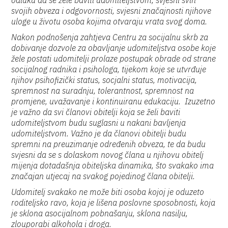
odluku da se žele baviti udomiteljstvom, svjesni svih
svojih obveza i odgovornosti, svjesni značajnosti njihove
uloge u životu osoba kojima otvaraju vrata svog doma.
Nakon podnošenja zahtjeva Centru za socijalnu skrb za
dobivanje dozvole za obavljanje udomiteljstva osobe koje
žele postati udomitelji prolaze postupak obrade od strane
socijalnog radnika i psihologa, tijekom koje se utvrđuje
njihov psihofizički status, socjalni status, motivacija,
spremnost na suradnju, tolerantnost, spremnost na
promjene, uvažavanje i kontinuiranu edukaciju. Izuzetno
je važno da svi članovi obitelji koja se želi baviti
udomiteljstvom budu suglasni u nakani bavljenja
udomiteljstvom. Važno je da članovi obitelji budu
spremni na preuzimanje određenih obveza, te da budu
svjesni da se s dolaskom novog člana u njihovu obitelj
mijenja dotadašnja obiteljska dinamika, što svakako ima
značajan utjecaj na svakog pojedinog člana obitelji.
Udomitelj svakako ne može biti osoba kojoj je oduzeto
roditeljsko ravo, koja je lišena poslovne sposobnosti, koja
je sklona asocijalnom pobnašanju, sklona nasilju,
zlouporabi alkohola i droga.