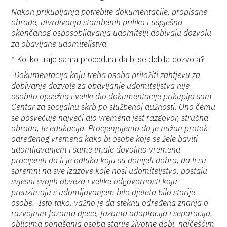
Nakon prikupljanja potrebite dokumentacije, propisane
obrade, utvrđivanja stambenih prilika i uspješno
okončanog osposobljavanja udomitelji dobivaju dozvolu
za obavljane udomiteljstva.
* Koliko traje sama procedura da bi se dobila dozvola?
-Dokumentacija koju treba osoba priložiti zahtjevu za
dobivanje dozvole za obavljanje udomiteljstva nije
osobito opsežna i veliki dio dokumentacije prikuplja sam
Centar za socijalnu skrb po službenoj dužnosti. Ono čemu
se posvećuje najveći dio vremena jest razgovor, stručna
obrada, te edukacija. Procjenjujemo da je nužan protok
određenog vremena kako bi osobe koje se žele baviti
udomljavanjem i same imale dovoljno vremena
procijeniti da li je odluka koju su donijeli dobra, da li su
spremni na sve izazove koje nosi udomiteljstvo, postaju
svjesni svojih obveza i velike odgovornosti koju
preuzimaju s udomljavanjem bilo djeteta bilo starije
osobe. Isto tako, važno je da steknu određena znanja o
razvojnim fazama djece, fazama adaptacija i separacija,
oblicima ponašanja osoba starije životne dobi, najčešćim