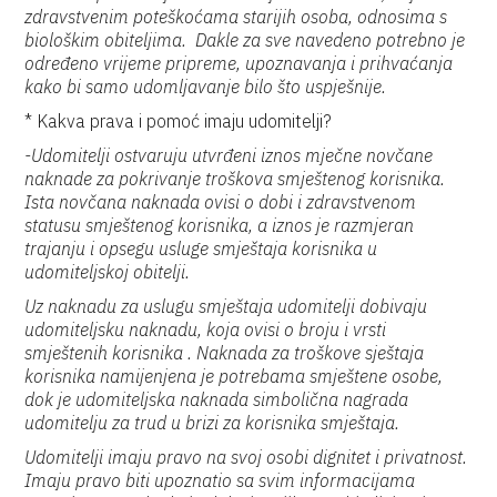
zdravstvenim poteškoćama starijih osoba, odnosima s
biološkim obiteljima. Dakle za sve navedeno potrebno je
određeno vrijeme pripreme, upoznavanja i prihvaćanja
kako bi samo udomljavanje bilo što uspješnije.
* Kakva prava i pomoć imaju udomitelji?
-Udomitelji ostvaruju utvrđeni iznos mječne novčane
naknade za pokrivanje troškova smještenog korisnika.
Ista novčana naknada ovisi o dobi i zdravstvenom
statusu smještenog korisnika, a iznos je razmjeran
trajanju i opsegu usluge smještaja korisnika u
udomiteljskoj obitelji.
Uz naknadu za uslugu smještaja udomitelji dobivaju
udomiteljsku naknadu, koja ovisi o broju i vrsti
smještenih korisnika . Naknada za troškove sještaja
korisnika namijenjena je potrebama smještene osobe,
dok je udomiteljska naknada simbolična nagrada
udomitelju za trud u brizi za korisnika smještaja.
Udomitelji imaju pravo na svoj osobi dignitet i privatnost.
Imaju pravo biti upoznatio sa svim informacijama