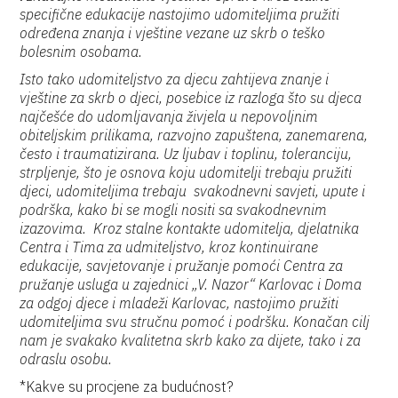
specifične edukacije nastojimo udomiteljima pružiti
određena znanja i vještine vezane uz skrb o teško
bolesnim osobama.
Isto tako udomiteljstvo za djecu zahtijeva znanje i
vještine za skrb o djeci, posebice iz razloga što su djeca
najčešće do udomljavanja živjela u nepovoljnim
obiteljskim prilikama, razvojno zapuštena, zanemarena,
često i traumatizirana. Uz ljubav i toplinu, toleranciju,
strpljenje, što je osnova koju udomitelji trebaju pružiti
djeci, udomiteljima trebaju svakodnevni savjeti, upute i
podrška, kako bi se mogli nositi sa svakodnevnim
izazovima. Kroz stalne kontakte udomitelja, djelatnika
Centra i Tima za udmiteljstvo, kroz kontinuirane
edukacije, savjetovanje i pružanje pomoći Centra za
pružanje usluga u zajednici „V. Nazor“ Karlovac i Doma
za odgoj djece i mladeži Karlovac, nastojimo pružiti
udomiteljima svu stručnu pomoć i podršku. Konačan cilj
nam je svakako kvalitetna skrb kako za dijete, tako i za
odraslu osobu.
*Kakve su procjene za budućnost?