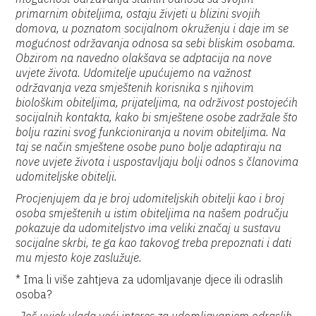
primarnim obiteljima, ostaju živjeti u blizini svojih
domova, u poznatom socijalnom okruženju i daje im se
mogućnost održavanja odnosa sa sebi bliskim osobama.
Obzirom na navedno olakšava se adptacija na nove
uvjete života. Udomitelje upućujemo na važnost
održavanja veza smještenih korisnika s njihovim
biološkim obiteljima, prijateljima, na održivost postojećih
socijalnih kontakta, kako bi smještene osobe zadržale što
bolju razini svog funkcioniranja u novim obiteljima. Na
taj se način smještene osobe puno bolje adaptiraju na
nove uvjete života i uspostavljaju bolji odnos s članovima
udomiteljske obitelji.
Procjenjujem da je broj udomiteljskih obitelji kao i broj
osoba smještenih u istim obiteljima na našem području
pokazuje da udomiteljstvo ima veliki značaj u sustavu
socijalne skrbi, te ga kao takovog treba prepoznati i dati
mu mjesto koje zaslužuje.
* Ima li više zahtjeva za udomljavanje djece ili odraslih
osoba?