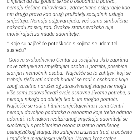
činjenici da niz godina skrbe o osobama u potrebi,
nemaju rješeno mirovinsko , zdravstveno osiguranje kao
niti druga prava kao drugi pružatelji socijalnih usluga
smještaja. Nemaju odgovarajuću, već samo simboličnu
naknadu za svoj rad. Ovakav status svakako nije
motivirajući za mlađe udomitelje.
* Koje su najčešće poteškoće s kojima se udomitelji
susreću?
-Gotovo svakodnevno Centar za socijalnu skrb zaprima
nove zahtjeve za smještajem osoba u potrebi, posebice
starijih i nemoćnih osoba. Najčešće su to zahtjevi koji se
trebaju rješavati odmah budući se radi o osobama koje
zbog izuzetno narušenog zdravstvenog stanja ne mogu
više sami zadovoljavati svoje osnovne životne potrebe, a
nemaju nikoga od obitelji tko bi im mogao pomoći.
Najčešće se radi o hitnim smještajevima i sami Centri
nemaju dovoljno podataka o osobama koje treba odmah
udomiti. Tak nakon realiziranog smještaja udomitelji se
suočavaju s problemima osoba izuzetno narušenog
psihofizičkog stanja, što zahtjeva izuzetan trud, a počesto
i značajne medicinske vještine. Upravo kroz stalne