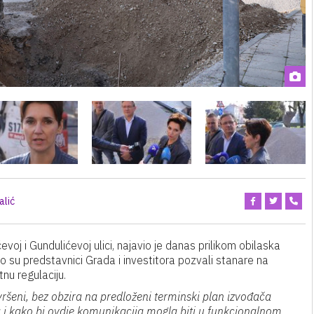
alić
ćevoj i Gundulićevoj ulici, najavio je danas prilikom obilaska
o su predstavnici Grada i investitora pozvali stanare na
nu regulaciju.
vršeni, bez obzira na predloženi terminski plan izvođača
 i kako bi ovdje komunikacija mogla biti u funkcionalnom