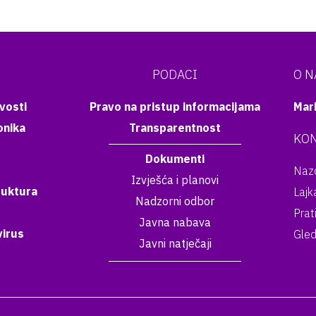
PODACI
O 
vosti
Pravo na pristup informacijama
Mar
onika
Transparentnost
KON
Dokumenti
Nazo
Izvješća i planovi
ruktura
Lajk
Nadzorni odbor
Prat
Javna nabava
irus
Gled
Javni natječaji