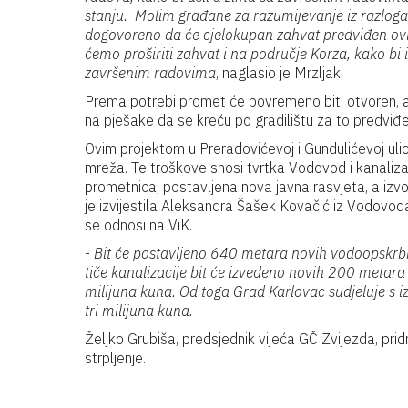
stanju. Molim građane za razumijevanje iz razloga
dogovoreno da će cjelokupan zahvat predviđen ov
ćemo proširiti zahvat i na područje Korza, kako bi
završenim radovima
, naglasio je Mrzljak.
Prema potrebi promet će povremeno biti otvoren, 
na pješake da se kreću po gradilištu za to predviđ
Ovim projektom u Preradovićevoj i Gundulićevoj ulic
mreža. Te troškove snosi tvrtka Vodovod i kanalizac
prometnica, postavljena nova javna rasvjeta, a izv
je izvijestila Aleksandra Šašek Kovačić iz Vodovoda 
se odnosi na ViK.
-
Bit će postavljeno 640 metara novih vodoopskrbn
tiče kanalizacije bit će izvedeno novih 200 metara
milijuna kuna. Od toga Grad Karlovac sudjeluje s 
tri milijuna kuna.
Željko Grubiša, predsjednik vijeća GČ Zvijezda, pri
strpljenje.