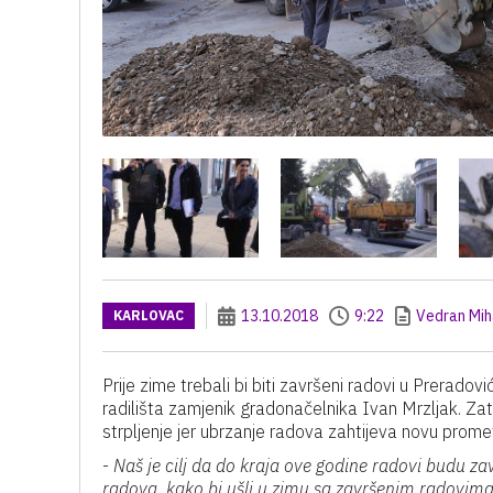
13.10.2018
9:22
Vedran Mih
KARLOVAC
Prije zime trebali bi biti završeni radovi u Preradovi
radilišta zamjenik gradonačelnika Ivan Mrzljak. Zat
strpljenje jer ubrzanje radova zahtijeva novu promet
-
Naš je cilj da do kraja ove godine radovi budu za
radova, kako bi ušli u zimu sa završenim radovima