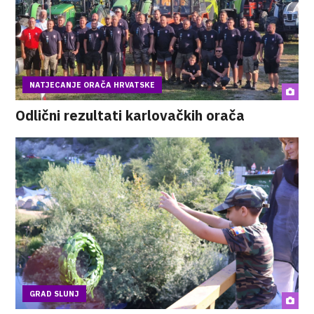
NATJECANJE ORAČA HRVATSKE
Odlični rezultati karlovačkih orača
GRAD SLUNJ