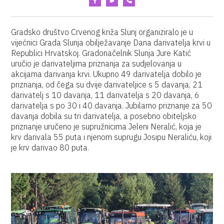
Gradsko društvo Crvenog križa Slunj organiziralo je u
vijećnici Grada Slunja obilježavanje Dana darivatelja krvi u
Republici Hrvatskoj. Gradonačelnik Slunja Jure Katić
uručio je darivateljima priznanja za sudjelovanja u
akcijama darivanja krvi. Ukupno 49 darivatelja dobilo je
priznanja, od čega su dvije darivateljice s 5 davanja, 21
darivatelj s 10 davanja, 11 darivatelja s 20 davanja, 6
darivatelja s po 30 i 40 davanja. Jubilarno priznanje za 50
davanja dobila su tri darivatelja, a posebno obiteljsko
priznanje uručeno je supružnicima Jeleni Neralić, koja je
krv darivala 55 puta i njenom suprugu Josipu Neraliću, koji
je krv darivao 80 puta.