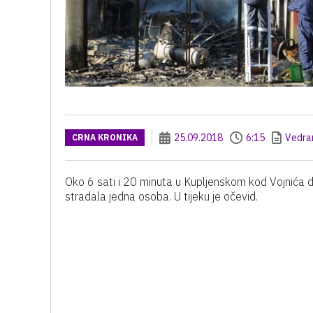
25.09.2018
6:15
Vedran
CRNA KRONIKA
Oko 6 sati i 20 minuta u Kupljenskom kod Vojnića do
stradala jedna osoba. U tijeku je očevid.