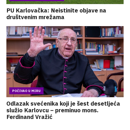
PU Karlovačka: Neistinite objave na
društvenim mrežama
POČIVAO U MIRU
Odlazak svećenika koji je šest desetljeća
služio Karlovcu – preminuo mons.
Ferdinand Vražić