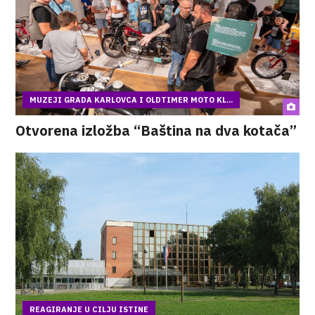
MUZEJI GRADA KARLOVCA I OLDTIMER MOTO KL...
Otvorena izložba “Baština na dva kotača”
REAGIRANJE U CILJU ISTINE