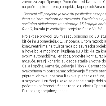
zavod za zapošljavanje, Područni ured Karlovac i 
na početnoj konferenciji projekta, koja je održana u 
-Osnovni cilj projekta je ublažiti posljedice nezapos
žena s nižom razinom obrazovanja. Paralelno s njih
socijalna uključenost za najmanje 35 krajnjih kori
Ribnik
, kazala je voditeljica projekta Sanja Valčić.
Projekt se provodi 28 mjeseci, odnosno do 30. stu
bit će im u ponedjeljak 1. listopada. U tom razdoblj
konkurentnijima na tržištu rada po završetku projek
njihove bolje mobilnosti kupljena su 3 bicikla, za k
svojim automobilima, jer zbog brdovite konfiguracije
moguće. Krajnji korisnici su osobe starije životne 
Ozlja i općina Kamanje, Žakanje i Ribnik. Gerontodo
svakodnevnim potrebama: održavanje čistoće stamb
pripremi obroka, dostava lijekova, plaćanje računa, p
u razgovoru i druženju, kako se osobe starije dobi n
početne konferencije financirana je u okviru Operat
Europskog socijalnog fonda.