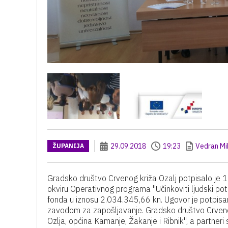
29.09.2018
19:23
Vedran Mi
ŽUPANIJA
Gradsko društvo Crvenog križa Ozalj potpisalo je 1
okviru Operativnog programa "Učinkoviti ljudski po
fonda u iznosu 2.034.345,66 kn. Ugovor je potpisa
zavodom za zapošljavanje. Gradsko društvo Crvenog
Ozlja, općina Kamanje, Žakanje i Ribnik", a partneri