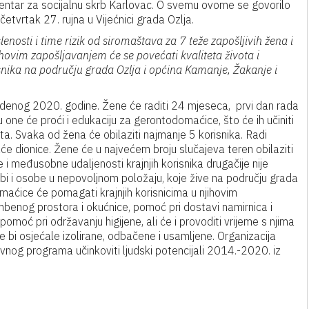
Centar za socijalnu skrb Karlovac. O svemu ovome se govorilo
četvrtak 27. rujna u Vijećnici grada Ozlja.
lenosti i time rizik od siromaštava za 7 teže zapošljivih žena i
ovim zapošljavanjem će se povećati kvaliteta života i
snika na području grada Ozlja i općina Kamanje, Žakanje i
denog 2020. godine. Žene će raditi 24 mjeseca, prvi dan rada
u one će proći i edukaciju za gerontodomaćice, što će ih učiniti
ta. Svaka od žena će obilaziti najmanje 5 korisnika. Radi
raće dionice. Žene će u najvećem broju slučajeva teren obilaziti
 i međusobne udaljenosti krajnjih korisnika drugačije nije
dobi i osobe u nepovoljnom položaju, koje žive na području grada
maćice će pomagati krajnjih korisnicima u njihovim
enog prostora i okućnice, pomoć pri dostavi namirnica i
omoć pri održavanju higijene, ali će i provoditi vrijeme s njima
e bi osjećale izolirane, odbačene i usamljene. Organizacija
ivnog programa učinkoviti ljudski potencijali 2014.-2020. iz