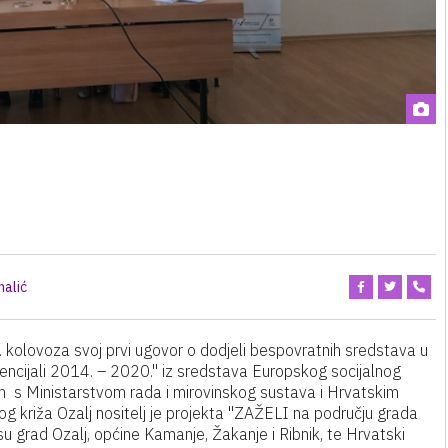
halić
. kolovoza svoj prvi ugovor o dodjeli bespovratnih sredstava u
tencijali 2014. – 2020." iz sredstava Europskog socijalnog
n s Ministarstvom rada i mirovinskog sustava i Hrvatskim
 križa Ozalj nositelj je projekta "ZAŽELI na području grada
 su grad Ozalj, općine Kamanje, Žakanje i Ribnik, te Hrvatski