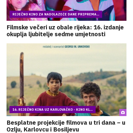
RIJEČNO KINO ZA NADOLAZEĆE DANE PRIPREMA...
Filmske večeri uz obale rijeka: 16. izdanje
okuplja ljubitelje sedme umjetnosti
16. RIJEČNO KINA UZ KARLOVAČKO - KINO KL...
Besplatne projekcije filmova u tri dana – u
Ozlju, Karlovcu i Bosiljevu