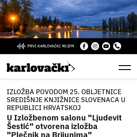
PRVI KARLOVAČKI 90.1FM
IZLOŽBA POVODOM 25. OBLJETNICE
SREDIŠNJE KNJIŽNICE SLOVENACA U
REPUBLICI HRVATSKOJ
U Izložbenom salonu "Ljudevit
Šestić" otvorena izložba
"Plečnik na Brijunima"