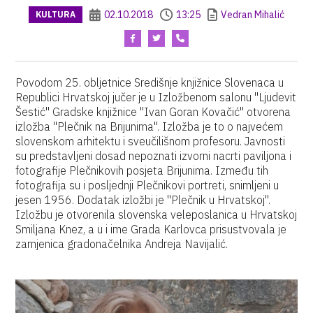
02.10.2018
13:25
Vedran Mihalić
KULTURA
Povodom 25. obljetnice Središnje knjižnice Slovenaca u
Republici Hrvatskoj jučer je u Izložbenom salonu "Ljudevit
Šestić" Gradske knjižnice "Ivan Goran Kovačić" otvorena
izložba "Plečnik na Brijunima". Izložba je to o najvećem
slovenskom arhitektu i sveučilišnom profesoru. Javnosti
su predstavljeni dosad nepoznati izvorni nacrti paviljona i
fotografije Plečnikovih posjeta Brijunima. Između tih
fotografija su i posljednji Plečnikovi portreti, snimljeni u
jesen 1956. Dodatak izložbi je "Plečnik u Hrvatskoj".
Izložbu je otvorenila slovenska veleposlanica u Hrvatskoj
Smiljana Knez, a u i ime Grada Karlovca prisustvovala je
zamjenica gradonačelnika Andreja Navijalić.