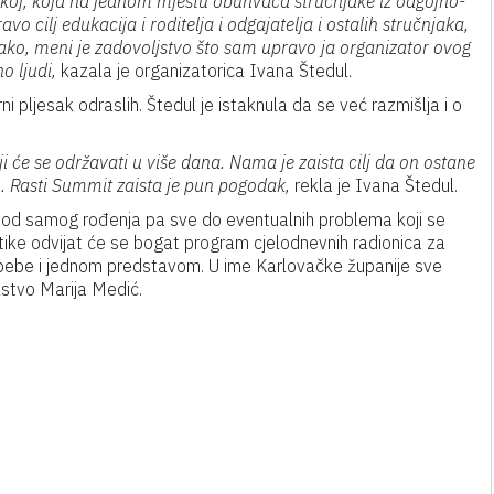
tskoj, koja na jednom mjestu obuhvaća stručnjake iz odgojno-
 cilj edukacija i roditelja i odgajatelja i ostalih stručnjaka,
 tako, meni je zadovoljstvo što sam upravo ja organizator ovog
o ljudi,
kazala je organizatorica Ivana Štedul.
i pljesak odraslih. Štedul je istaknula da se već razmišlja i o
i će se održavati u više dana. Nama je zaista cilj da on ostane
1. Rasti Summit zaista je pun pogodak,
rekla je Ivana Štedul.
e od samog rođenja pa sve do eventualnih problema koji se
atike odvijat će se bogat program cjelodnevnih radionica za
a bebe i jednom predstavom. U ime Karlovačke županije sve
lstvo Marija Medić.