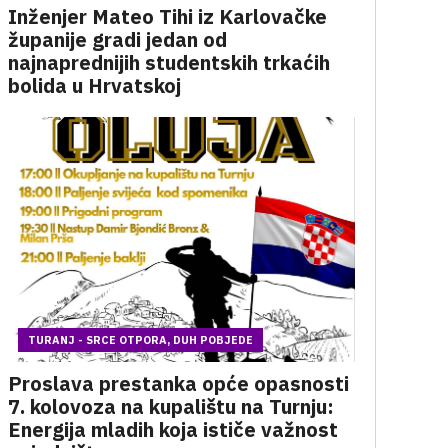
Inženjer Mateo Tihi iz Karlovačke
županije gradi jedan od
najnaprednijih studentskih trkaćih
bolida u Hrvatskoj
TURANJ - SRCE OTPORA, DUH POBJEDE
Proslava prestanka opće opasnosti
7. kolovoza na kupalištu na Turnju:
Energija mladih koja ističe važnost