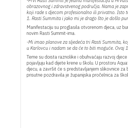
-Prvi Rasti Summit je jedina manifestacija u Hrva
obrazovnog i zdravstvenog područja. Nama je zapravo
koji rade s djecom profesionalno ili privatno. Isto
1. Rasti Summita i jako mi je drago što je došlo pun
Manifestaciju su proglasila otvorenom djeca, uz burn
novim Rasti Summit-ima.
-Mi imao planove za sljedeća tri Rasti Summita, koj
u Karlovcu i nadam se da će to biti moguće. Ovaj 
Teme su doista raznolike i obuhvaćaju razvoj djec
pojavljuju kad dijete krene u školu. U prostoru Aqu
djecu, a završit će s predstavljanjem slikovnice z
prisutne pozdravila je županijska pročelnica za ško