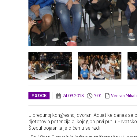
24.09.2018
7:01
Vedran Mihali
MOZAIK
U prepunoj kongresnoj dvorani Aquatike danas se o
djetetovih potencijala, kojeg po prvi put u Hrvats
Štedul pojasnila je o čemu se radi.