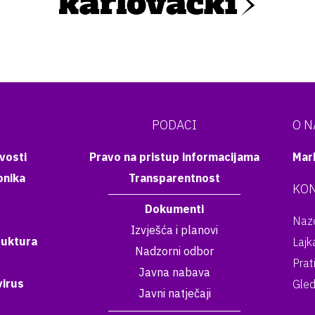
PODACI
O 
vosti
Pravo na pristup informacijama
Mar
onika
Transparentnost
KON
Dokumenti
Nazo
Izvješća i planovi
ruktura
Lajk
Nadzorni odbor
Prat
Javna nabava
irus
Gled
Javni natječaji