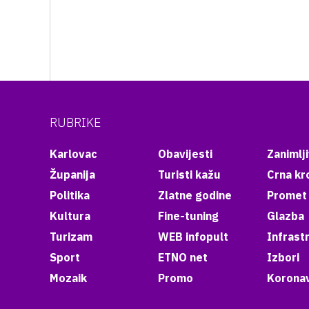
RUBRIKE
Karlovac
Obavijesti
Zanimlji
Županija
Turisti kažu
Crna kr
Politika
Zlatne godine
Promet
Kultura
Fine-tuning
Glazba
Turizam
WEB infopult
Infrast
Sport
ETNO net
Izbori
Mozaik
Promo
Koronav