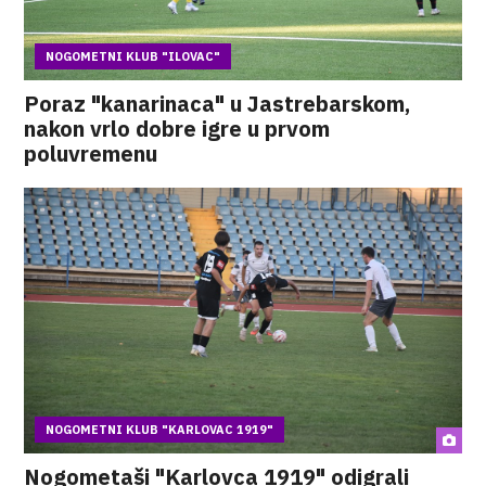
NOGOMETNI KLUB "ILOVAC"
Poraz "kanarinaca" u Jastrebarskom,
nakon vrlo dobre igre u prvom
poluvremenu
NOGOMETNI KLUB "KARLOVAC 1919"
Nogometaši "Karlovca 1919" odigrali