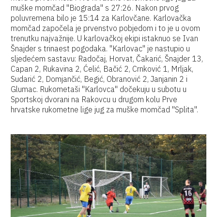
muške momčad "Biograda" s 27:26. Nakon prvog
poluvremena bilo je 15:14 za Karlovčane. Karlovačka
momčad započela je prvenstvo pobjedom i to je u ovom
trenutku najvažnije. U karlovačkoj ekipi istaknuo se Ivan
Šnajder s trinaest pogodaka. "Karlovac" je nastupio u
sljedećem sastavu: Radočaj, Horvat, Čakarić, Šnajder 13,
Capan 2, Rukavina 2, Ćelić, Bačić 2, Crnković 1, Mrljak,
Sudarić 2, Domjančić, Begić, Obranović 2, Janjanin 2 i
Glumac. Rukometaši "Karlovca" dočekuju u subotu u
Sportskoj dvorani na Rakovcu u drugom kolu Prve
hrvatske rukometne lige jug za muške momčad "Splita".