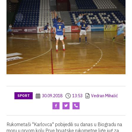
30.09.2018
13:53
Vedran Mihalić
SPORT
Rukometaši "Karlovca" pobijedili su danas u Biogradu na
moru u prvom kolu Prve hrvatske rukometne lige jug za