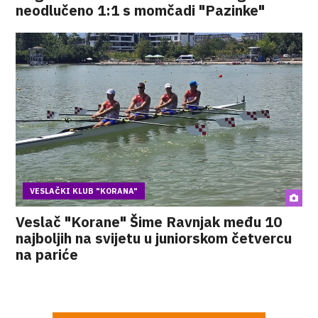
neodlučeno 1:1 s momčadi "Pazinke"
VESLAČKI KLUB "KORANA"
Veslač "Korane" Šime Ravnjak među 10
najboljih na svijetu u juniorskom četvercu
na pariće