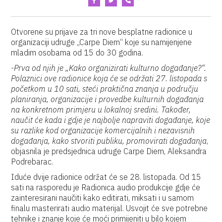
Otvorene su prijave za tri nove besplatne radionice u
organizaciji udruge „Carpe Diem“ koje su namijenjene
mladim osobama od 15 do 30 godina.
-Prva od njih je „Kako organizirati kulturno događanje?“.
Polaznici ove radionice koja će se održati 27. listopada s
početkom u 10 sati, steći praktična znanja u području
planiranja, organizacije i provedbe kulturnih događanja
na konkretnom primjeru u lokalnoj sredini. Također,
naučit će kada i gdje je najbolje napraviti događanje, koje
su razlike kod organizacije komercijalnih i nezavisnih
događanja, kako stvoriti publiku, promovirati događanja
,
objasnila je predsjednica udruge Carpe Diem, Aleksandra
Podrebarac.
Iduće dvije radionice održat će se 28. listopada. Od 15
sati na rasporedu je Radionica audio produkcije gdje će
zainteresirani naučiti kako editirati, miksati i u samom
finalu masterirati audio materijal. Usvojit će sve potrebne
tehnike i znanje koje će moći primijeniti u bilo kojem