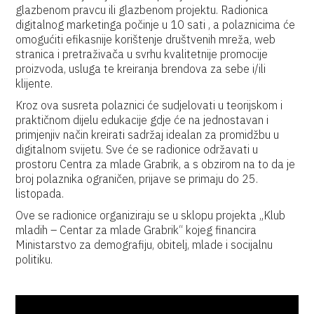
glazbenom pravcu ili glazbenom projektu. Radionica
digitalnog marketinga počinje u 10 sati , a polaznicima će
omogućiti efikasnije korištenje društvenih mreža, web
stranica i pretraživača u svrhu kvalitetnije promocije
proizvoda, usluga te kreiranja brendova za sebe i/ili
klijente.
Kroz ova susreta polaznici će sudjelovati u teorijskom i
praktičnom dijelu edukacije gdje će na jednostavan i
primjenjiv način kreirati sadržaj idealan za promidžbu u
digitalnom svijetu. Sve će se radionice održavati u
prostoru Centra za mlade Grabrik, a s obzirom na to da je
broj polaznika ograničen, prijave se primaju do 25.
listopada.
Ove se radionice organiziraju se u sklopu projekta „Klub
mladih – Centar za mlade Grabrik“ kojeg financira
Ministarstvo za demografiju, obitelj, mlade i socijalnu
politiku.