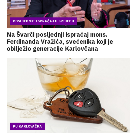
POSLJEDNJI ISPRAĆAJ U SRIJEDU
Na Švarči posljednji ispraćaj mons.
Ferdinanda Vražića, svećenika koji je
obilježio generacije Karlovčana
PU KARLOVAČKA