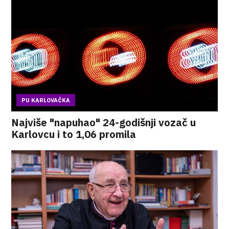
PU KARLOVAČKA
Najviše "napuhao" 24-godišnji vozač u
Karlovcu i to 1,06 promila