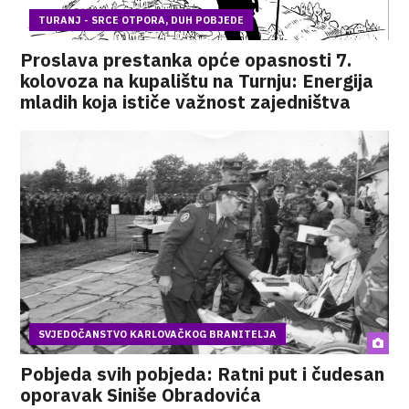
TURANJ - SRCE OTPORA, DUH POBJEDE
Proslava prestanka opće opasnosti 7.
kolovoza na kupalištu na Turnju: Energija
mladih koja ističe važnost zajedništva
SVJEDOČANSTVO KARLOVAČKOG BRANITELJA
Pobjeda svih pobjeda: Ratni put i čudesan
oporavak Siniše Obradovića