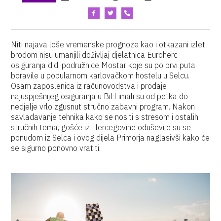
Niti najava loše vremenske prognoze kao i otkazani izlet
brodom nisu umanjili doživljaj djelatnica Euroherc
osiguranja d.d. podružnice Mostar koje su po prvi puta
boravile u popularnom karlovačkom hostelu u Selcu.
Osam zaposlenica iz računovodstva i prodaje
najuspješnijeg osiguranja u BiH imali su od petka do
nedjelje vrlo zgusnut stručno zabavni program. Nakon
savladavanje tehnika kako se nositi s stresom i ostalih
stručnih tema, gošće iz Hercegovine oduševile su se
ponudom iz Selca i ovog dijela Primorja naglasivši kako će
se sigurno ponovno vratiti.