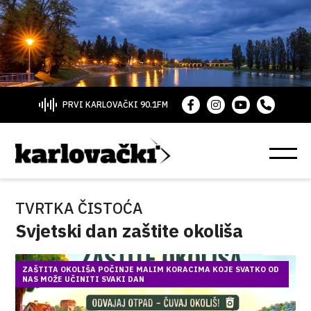
PRVI KARLOVAČKI 90.1FM
TVRTKA ČISTOĆA
Svjetski dan zaštite okoliša
ZAŠTITA OKOLIŠA POČINJE MALIM KORACIMA KOJE SVATKO OD
NAS MOŽE UČINITI SVAKI DAN