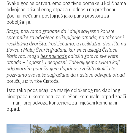
Svake godine ostvarujemo pozitivne pomake u količinama
odvojeno prikupljenog otpada u odnosu na prethodnu
godinu međutim, postoji još jako puno prostora za
poboljšanje.
Stoga, pozivamo građane da i dalje savjesno koriste
spremnike za odvojeno prikupljanje otpada, no također i
reciklažna dvorišta. Podsjećamo, u reciklažna dvorišta na
Ilovcu i Maloj Švarči građani, korisnici usluga Čistoće
Karlovac, mogu
bez naknade
odložiti gotovo sve vrste
otpada – i opasni, i neopasni.
Zahvaljujemo svima koji
odgovornim ponašanjem doprinose zaštiti okoliša te
pozivamo sve naše sugrađane da nastave odvajati otpad,
poručuju iz tvrtke Čistoća.
Isto tako podsjećaju da manje odloženog reciklabilnog i
biootpada u kontejneru za miješani komunalni otpad znači
i - manji broj odvoza kontejnera za miješani komunalni
otpad.