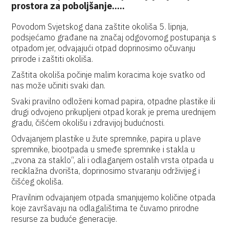
prostora za poboljšanje.....
Povodom Svjetskog dana zaštite okoliša 5. lipnja,
podsjećamo građane na značaj odgovornog postupanja s
otpadom jer, odvajajući otpad doprinosimo očuvanju
prirode i zaštiti okoliša.
Zaštita okoliša počinje malim koracima koje svatko od
nas može učiniti svaki dan.
Svaki pravilno odloženi komad papira, otpadne plastike ili
drugi odvojeno prikupljeni otpad korak je prema urednijem
gradu, čišćem okolišu i zdravijoj budućnosti.
Odvajanjem plastike u žute spremnike, papira u plave
spremnike, biootpada u smeđe spremnike i stakla u
„zvona za staklo“, ali i odlaganjem ostalih vrsta otpada u
reciklažna dvorišta, doprinosimo stvaranju održivijeg i
čišćeg okoliša.
Pravilnim odvajanjem otpada smanjujemo količine otpada
koje završavaju na odlagalištima te čuvamo prirodne
resurse za buduće generacije.