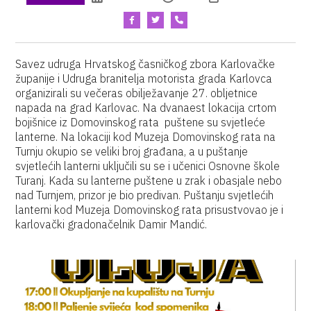
Savez udruga Hrvatskog časničkog zbora Karlovačke
županije i Udruga branitelja motorista grada Karlovca
organizirali su večeras obilježavanje 27. obljetnice
napada na grad Karlovac. Na dvanaest lokacija crtom
bojišnice iz Domovinskog rata puštene su svjetleće
lanterne. Na lokaciji kod Muzeja Domovinskog rata na
Turnju okupio se veliki broj građana, a u puštanje
svjetlećih lanterni uključili su se i učenici Osnovne škole
Turanj. Kada su lanterne puštene u zrak i obasjale nebo
nad Turnjem, prizor je bio predivan. Puštanju svjetlećih
lanterni kod Muzeja Domovinskog rata prisustvovao je i
karlovački gradonačelnik Damir Mandić.