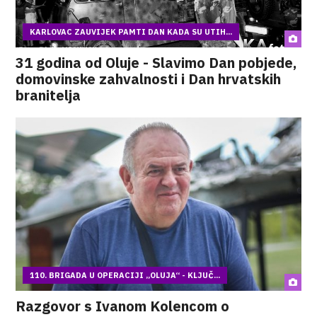
KARLOVAC ZAUVIJEK PAMTI DAN KADA SU UTIH...
31 godina od Oluje - Slavimo Dan pobjede,
domovinske zahvalnosti i Dan hrvatskih
branitelja
110. BRIGADA U OPERACIJI „OLUJA“ - KLJUČ...
Razgovor s Ivanom Kolencom o