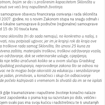
protnom, bojim se da i s proširenim kapacitetom Skloništa u
nuti sve veći broj napuštenih životinja
.
 samouprave obavezu financiranja osnivanja i rada skloništa
š od 2007. godine, no s novim Zakonom stupa na snagu odmah i
ce lokalne samouprave ili područne (regionalne) samouprave
d 15 do 30 tisuća kuna.
irana skloništa (tri do sada nemaju), no konkretno u našoj, s
ti, nisu potpisali ugovor, jer im je krajnji rok do kraja ove
ra troškove rada samog Skloništa, što iznosi 25 kuna za
tvena zaštita, materijalni troškovi, troškovi održavanja vozila,
vo održavanje, dok se veterinarske usluge, cijepljenja,
da nije teško izračunati koliko se u ovom slučaju Gradskog
eljudskog postupanja, neprovođenje zakona što se odnosi na
ac ne bi mogao bolje iskoristiti za edukaciju i senzibiliziranje
je jadan, primitivan, u konačnici i skup čin odbacivanje
ude počelo kažnjavati s vremenom bi shvatili da im se ne isplati
rodi gdje traumatizirane i napuštene životinje konačno nalaze
šest zaposlenika o psima koji su razvrstani po dobi, veličini i
jem svaki pas ima svoju kućicu i nadstrešnicu te 6 unutarnjih