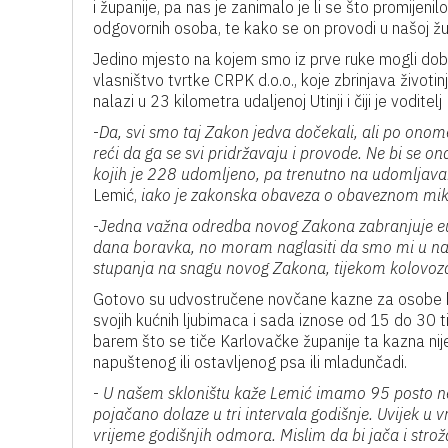
i županije, pa nas je zanimalo je li se što promijeni
odgovornih osoba, te kako se on provodi u našoj žup
Jedino mjesto na kojem smo iz prve ruke mogli dobit
vlasništvo tvrtke CRPK d.o.o., koje zbrinjava životi
nalazi u 23 kilometra udaljenoj Utinji i čiji je voditel
-
Da, svi smo taj Zakon jedva dočekali, ali po ono
reći da ga se svi pridržavaju i provode. Ne bi se 
kojih je 228 udomljeno, pa trenutno na udomljavan
Lemić,
iako je zakonska obaveza o obaveznom mikr
-
Jedna važna odredba novog Zakona zabranjuje eut
dana boravka, no moram naglasiti da smo mi u naše
stupanja na snagu novog Zakona, tijekom kolovoza 
Gotovo su udvostručene novčane kazne za osobe koj
svojih kućnih ljubimaca i sada iznose od 15 do 30 t
barem što se tiče Karlovačke županije ta kazna nij
napuštenog ili ostavljenog psa ili mladunčadi.
-
U našem skloništu kaže Lemić imamo 95 posto ne
pojačano dolaze u tri intervala godišnje. Uvijek u vr
vrijeme godišnjih odmora. Mislim da bi jača i stroža