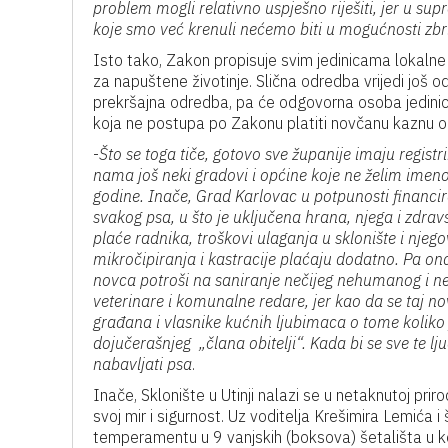
problem mogli relativno uspješno riješiti, jer u su
koje smo već krenuli nećemo biti u mogućnosti zbri
Isto tako, Zakon propisuje svim jedinicama lokalne
za napuštene životinje. Slična odredba vrijedi jo
prekršajna odredba, pa će odgovorna osoba jedini
koja ne postupa po Zakonu platiti novčanu kaznu o
-
Što se toga tiče, gotovo sve županije imaju registr
nama još neki gradovi i općine koje ne želim imenova
godine. Inače, Grad Karlovac u potpunosti financi
svakog psa, u što je uključena hrana, njega i zdravs
plaće radnika, troškovi ulaganja u sklonište i njego
mikročipiranja i kastracije plaćaju dodatno. Pa on
novca potroši na saniranje nečijeg nehumanog i n
veterinare i komunalne redare, jer kao da se taj nov
građana i vlasnike kućnih ljubimaca o tome koliko 
dojučerašnjeg „člana obitelji“. Kada bi se sve te lj
nabavljati psa
.
Inače, Sklonište u Utinji nalazi se u netaknutoj pri
svoj mir i sigurnost. Uz voditelja Krešimira Lemića i 
temperamentu u 9 vanjskih (boksova) šetališta u ko