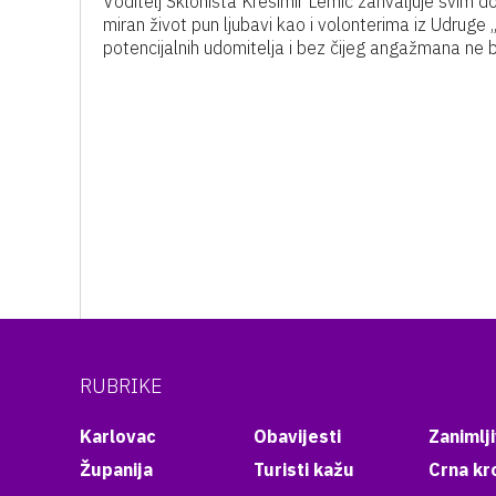
Voditelj Skloništa Krešimir Lemić zahvaljuje svim d
miran život pun ljubavi kao i volonterima iz Udruge 
potencijalnih udomitelja i bez čijeg angažmana ne bi
RUBRIKE
Karlovac
Obavijesti
Zanimlji
Županija
Turisti kažu
Crna kr