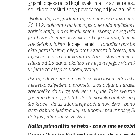
grijanih objekata, od kojih svaki ima i izlaz na teras
se uskoro proširiti zbog povećanog priljeva za još 
-
Nakon dojave građana koje su najčešće, iako nas o
ŽC 112, odlazimo na lice mjesta te tada najčešće 
zbrinjavanja, a ako imaju sreće i skorog novog ud
je, obavještavamo vlasnika i ako je odlutao, tu je 
završetaka, tužno
dodaje Lemić. -
Pronađeni pas bez
ekto paraziticima, cijepi protiv zaraznih bolesti, n
mjeseca, čipira i obavezno kastrira. Istovremeno n
isteku od 15 dana, ukoliko se ne javi njegov vlasni
vrijeme za njegovo udomljavanje.
Psi koje dovodimo u pravilu su vrlo lošem zdravstve
nerijetko ozlijeđeni u prometu, zlostavljani, s uras
zajedničko da su izgubili vjeru u ljude. Iako sve r
„novom domu“, gubitak starih vlasnika najteže im p
što kraće i da uz udomitelje počnu novi život, puno
svim dobrim ljudima koji su udomili pse iz našeg S
dali još jednu šansu za život.
Našim psima ništa ne treba - za sve smo se pobri