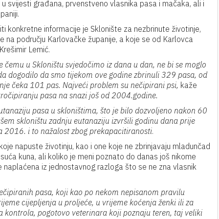
lo u svijesti građana, prvenstveno vlasnika pasa i mačaka, ali i
aniji.
i konkretne informacije je Sklonište za nezbrinute životinje,
nje na području Karlovačke županije, a koje se od Karlovca
j Krešimir Lemić.
me čemu u Skloništu svjedočimo iz dana u dan, ne bi se moglo
onda dogodilo da smo tijekom ove godine zbrinuli 329 pasa, od
je čeka 101 pas. Najveći problem su nečipirani psi,
kaže
očipiranju pasa na snazi još od 2004.godine.
anaziju pasa u skloništima, što je bilo dozvoljeno nakon 60
m skloništu zadnju eutanaziju izvršili godinu dana prije
2016. i to nažalost zbog prekapacitiranosti
.
e napuste životinju, kao i one koje ne zbrinjavaju mladunčad
isuća kuna, ali koliko je meni poznato do danas još nikome
e naplaćena iz jednostavnog razloga što se ne zna vlasnik
čipiranih pasa, koji kao po nekom nepisanom pravilu
ijeme cijepljenja u proljeće, u vrijeme koćenja ženki ili za
 kontrola, pogotovo veterinara koji poznaju teren, taj veliki