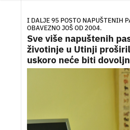
I DALJE 95 POSTO NAPUŠTENIH P
OBAVEZNO JOŠ OD 2004.
Sve više napuštenih pas
životinje u Utinji prošir
uskoro neće biti dovolj