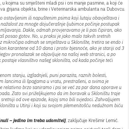
u, u kojima su smješteni mladi psi i oni manje pasmine, a koji će
dva grijana objekta, brine i Veterinarska ambulanta na Dubovcu.
 ostavljenim ili napuštenim psima koji lutaju obavještava i
i nažalost za mnoge dojučerašnje ljubimce počinje postupak
omljavanja. Dakle, odmah provjeravamo je li pas čipiran, ako
naš posao gotov. No, u praksi je jako malo takvih sretnih
 mikročipa odmah se smještava u Sklonište, tretira se endo i
akon karantene od 10 dana i protiv bjesnoće, ako je stariji od 3
jegov pronalazak se objavljuje na našoj web stranici, a po
k postaje vlasništvo našeg skloništa, od kada počinje teći
nom stanju, izgladnjeli, puni parazita, raznih bolesti,
lim lancima ili špagama u vratu, prestrašeni, a svima je
ane relativno brzo saniramo i psi se već za par dana oporave u
ada. Zato svi priželjkujemo da im boravak u Skloništu traje
 sretniji od ove epizode, kojoj smo bili svjedoci. Zahvaljujem
kloništa u Utinji i koji su svojom plemenitošću nedužnom biću
nuli – jedino im treba udomitelj
, zaključuje Krešimir Lemić.