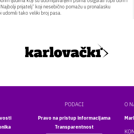
obrim ljudima koji su udomljavanjem psima osigurali topli dom i
„Najbolji prijatelj“ koji nesebično pomažu u pronalasku
 udomili tako veliki broj pasa.
PODACI
O 
vosti
Pravo na pristup informacijama
Mar
onika
Transparentnost
KON