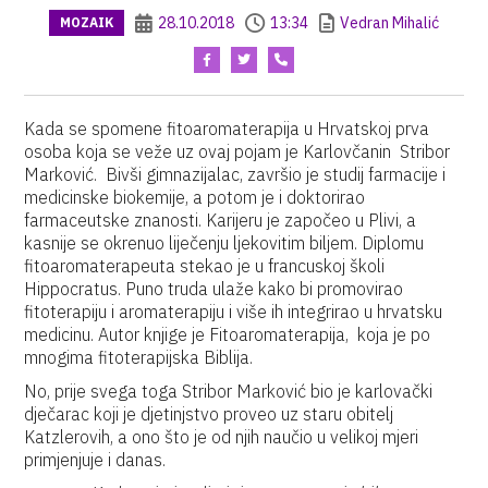
28.10.2018
13:34
Vedran Mihalić
MOZAIK
Kada se spomene fitoaromaterapija u Hrvatskoj prva
osoba koja se veže uz ovaj pojam je Karlovčanin Stribor
Marković. Bivši gimnazijalac, završio je studij farmacije i
medicinske biokemije, a potom je i doktorirao
farmaceutske znanosti. Karijeru je započeo u Plivi, a
kasnije se okrenuo liječenju ljekovitim biljem. Diplomu
fitoaromaterapeuta stekao je u francuskoj školi
Hippocratus. Puno truda ulaže kako bi promovirao
fitoterapiju i aromaterapiju i više ih integrirao u hrvatsku
medicinu. Autor knjige je Fitoaromaterapija, koja je po
mnogima fitoterapijska Biblija.
No, prije svega toga Stribor Marković bio je karlovački
dječarac koji je djetinjstvo proveo uz staru obitelj
Katzlerovih, a ono što je od njih naučio u velikoj mjeri
primjenjuje i danas.