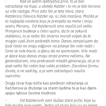
-
Kad se sjetim djetinjstva prvo, to je bilo
odrastanje na Kupi, u obitelji Katzler i to mi je bilo korisno
uz više razloga. Prvo zato što je teta Vava, stara
Katzlerica (Slavica Katzler op. a.) bila marljiva. Možda je
to najljepša osobina koju je prenijela na mene i moju
sestru Moranu. Od Katzlerovih smo naučili još nešto.
Primjerice buđenje u četiri ujutro, da bi se zakurili
staklenici, to je nešto što stvarno moraš voljeti da bi
mogao cijeli život podrediti tome. Danas zamjećujem da
ljudi često ne znaju odgovor na pitanje što vole raditi i
čime se vole baviti, a djecu da ne spominjem. Vrlo malo
je djece koja danas imaju strast prema nečemu. Ne
generaliziram, ima prekrasnih mladih generacija, ali je to
ipak nešto što vidim kao veliki problem. Zavolimo formu
života, a ne sadržaj, a ja sam odrastajući naučio
suprotno.
Druga stvar koju ističe kao prednost odrastanja uz
Katzlerove je druženje sa starim ljudima te je kao dijete
upijao njihove životne mudrosti.
-
Od Katzlerovih sam slušao stare priče, koje su
bile mudre prije svega. Jedna od stvari koju su na mene