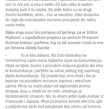
reći to ćeš piti, a ima li netko 20 kila viška ili sedam
manjka, puši li ta osoba, što jede, kakvi su joj drugi
životni konteksti, stres… čini se nevažno. Zato dolazimo
do toga da individualno moramo procijeniti što nekoj
osobi treba.
Biljke imaju puno širu primjenu od liječenja, pa je Stribor
Marković u zajedničkom projektu sa sestrom Moranom
Rožman kreirao i parfeme, koji su bili suveniri i nosili su ime
po ženama obitelji Katzler.
-
To je bila zabava. Na čisto biološkoj ne
romantičnoj razini mirisi biljkama služe za komunikaciju.
Htjeli ne htjeli, živimo s prirodom milijune godina dio smo
te komunikacije i parfemi su odraz jednog tog suptilnog
dijela komunikacije. Taj projekt koji smo imali i bio je
baziran na prirodnim mirisnim tvarima i eteričnim
uljima. Mirisi su inače jedan od segmenata aroma
terapije, koju u medicini ne vole i smatraju je
šarlatanskom strukom. No, tu imam jedan lijepi primjer iz
Francuske i Japana. Moje poznanice koriste eterična ulja
u palijativnoj skrbi kod pacijenata koji umiru od tumora.