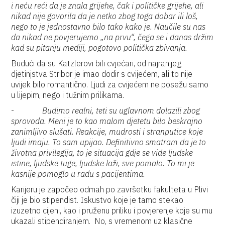
i neću reći da je znala grijehe, čak i političke grijehe, ali
nikad nije govorila da je netko zbog toga dobar ili loš,
nego to je jednostavno bilo tako kako je. Naučile su nas
da nikad ne povjerujemo „na prvu“, čega se i danas držim
kad su pitanju mediji, pogotovo politička zbivanja.
Budući da su Katzlerovi bili cvjećari, od najranijeg
djetinjstva Stribor je imao dodir s cvijećem, ali to nije
uvijek bilo romantično. Ljudi za cvijećem ne posežu samo
u lijepim, nego i tužnim prilikama.
-
Budimo realni, teti su uglavnom dolazili zbog
sprovoda. Meni je to kao malom djetetu bilo beskrajno
zanimljivo slušati. Reakcije, mudrosti i stranputice koje
ljudi imaju. To sam upijao. Definitivno smatram da je to
životna privilegija, to je situacija gdje se vide ljudske
istine, ljudske tuge, ljudske laži, sve pomalo. To mi je
kasnije pomoglo u radu s pacijentima.
Karijeru je započeo odmah po završetku fakulteta u Plivi
čiji je bio stipendist. Iskustvo koje je tamo stekao
izuzetno cijeni, kao i pruženu priliku i povjerenje koje su mu
ukazali stipendiranjem. No, s vremenom uz klasične