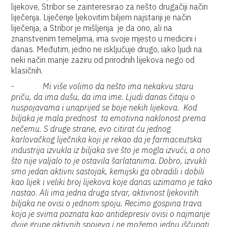
lijekove, Stribor se zainteresirao za nešto drugačiji način
liječenja. Liječenje ljekovitim biljem najstariji je način
liječenja, a Stribor je mišljenja je da ono, ali na
znanstvenim temeljima, ima svoje mjesto u medicini i
danas. Međutim, jedno ne isključuje drugo, iako ljudi na
neki način manje zaziru od prirodnih lijekova nego od
klasičnih.
-
Mi više volimo da nešto ima nekakvu staru
priču, da ima dušu, da ima ime. Ljudi danas čitaju o
nuspojavama i unaprijed se boje nekih lijekova. Kod
biljaka je mala prednost ta emotivna naklonost prema
nečemu. S druge strane, evo citirat ću jednog
karlovačkog liječnika koji je rekao da je farmaceutska
industrija izvukla iz biljaka sve što je mogla izvući, a ono
što nije valjalo to je ostavila šarlatanima. Dobro, izvukli
smo jedan aktivni sastojak, kemijski ga obradili i dobili
kao lijek i veliki broj lijekova koje danas uzimamo je tako
nastao. Ali ima jedna druga stvar, aktivnost ljekovitih
biljaka ne ovisi o jednom spoju. Recimo gospina trava
koja je svima poznata kao antidepresiv ovisi o najmanje
dvije grupe aktivnih spojeva i ne možemo jednu iščupati