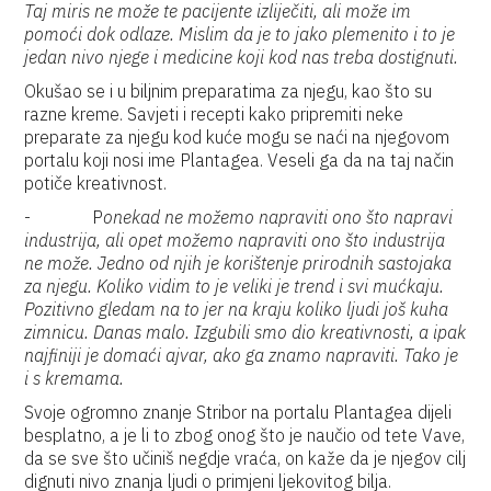
Taj miris ne može te pacijente izliječiti, ali može im
pomoći dok odlaze. Mislim da je to jako plemenito i to je
jedan nivo njege i medicine koji kod nas treba dostignuti.
Okušao se i u biljnim preparatima za njegu, kao što su
razne kreme. Savjeti i recepti kako pripremiti neke
preparate za njegu kod kuće mogu se naći na njegovom
portalu koji nosi ime Plantagea. Veseli ga da na taj način
potiče kreativnost.
- P
onekad ne možemo napraviti ono što napravi
industrija, ali opet možemo napraviti ono što industrija
ne može. Jedno od njih je korištenje prirodnih sastojaka
za njegu. Koliko vidim to je veliki je trend i svi mućkaju.
Pozitivno gledam na to jer na kraju koliko ljudi još kuha
zimnicu. Danas malo. Izgubili smo dio kreativnosti, a ipak
najfiniji je domaći ajvar, ako ga znamo napraviti. Tako je
i s kremama.
Svoje ogromno znanje Stribor na portalu Plantagea dijeli
besplatno, a je li to zbog onog što je naučio od tete Vave,
da se sve što učiniš negdje vraća, on kaže da je njegov cilj
dignuti nivo znanja ljudi o primjeni ljekovitog bilja.