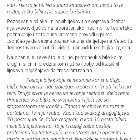
van i reći to je to. Na suhom znanstvenom nivou to je
razlog zašto biljke još uopće koristimo.
Poznavanje biljaka i njihovih ljekovitih svojstava Stribor
nije sveo isključivo na laboratorijsko i recimo to teoretsko
poznavanje i zato puno vremena provodi u prirodi.
Ispričao je da većina poznanika zna da ljetuje na Velebitu.
Jednostavno voli otići i vidjeti u prirodi kako biljka izgleda.
Na pitanje je li sve što je biljno, prirodno ili s bilo kojim
drugim sličnim predznakom nužno i bolje od klasičnih
lijekova, pojašnjava da treba biti realan.
-
Postoje biljke koje se ne smiju koristiti dugo,
biljke koje bih ja rađe izbjegao. Treba to priznati i iskreno
reći. Druga stvar je nerazumijevanje realnosti djelovanja.
Primjerice ova biljka je svemoćna i liječi sve sa
stopostotnom sigurnošću. Znamo te objave na raznim
portalima. To nije realno. Kao i kod svakog drugog lijeka
70 posto ljudi će dobro reagirati, a kod 30 posto biljka
neće biti djelotvorna. To je i razlog zašto postoji
profesionalna fitoterapija, a smatram da je općenito u
medicini važna individualnost. Najlakše je odabrati lijek i