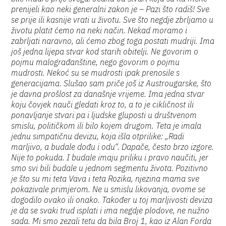
prenijeli kao neki generalni zakon je – Pazi što radiš! Sve
se prije ili kasnije vrati u životu. Sve što negdje zbrljamo u
životu platit ćemo na neki način. Nekad moramo i
zabrljati naravno, ali ćemo zbog toga postati mudriji. Ima
još jedna lijepa stvar kod starih obitelji. Ne govorim o
pojmu malograđanštine, nego govorim o pojmu
mudrosti. Nekoć su se mudrosti ipak prenosile s
generacijama. Slušao sam priče još iz Austrougarske, što
je davna prošlost za današnje vrijeme. Ima jedna stvar
koju čovjek nauči gledati kroz to, a to je cikličnost ili
ponavljanje stvari pa i ljudske gluposti u društvenom
smislu, političkom ili bilo kojem drugom. Teta je imala
jednu simpatičnu devizu, koja išla otprilike: „Radi
marljivo, a budale dođu i odu“. Dapače, često brzo izgore.
Nije to pokuda. I budale imaju priliku i pravo naučiti, jer
smo svi bili budale u jednom segmentu života. Pozitivno
je što su mi teta Vava i teta Rozika, njezina mama sve
pokazivale primjerom. Ne u smislu likovanja, ovome se
dogodilo ovako ili onako. Također u toj marljivosti deviza
je da se svaki trud isplati i ima negdje plodove, ne nužno
sada. Mi smo zezali tetu da bila Broj 1, kao iz Alan Forda