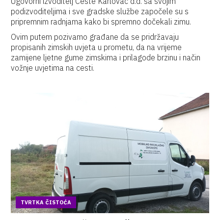
Ugovorni izvoditelj Ceste Karlovac d.d. sa svojim
podizvoditeljima i sve gradske službe započele su s
pripremnim radnjama kako bi spremno dočekali zimu.
Ovim putem pozivamo građane da se pridržavaju
propisanih zimskih uvjeta u prometu, da na vrijeme
zamijene ljetne gume zimskima i prilagode brzinu i način
vožnje uvjetima na cesti.
TVRTKA ČISTOĆA