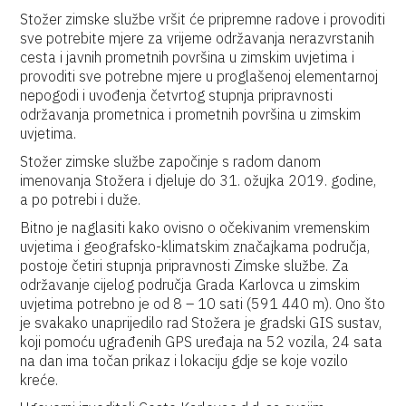
Stožer zimske službe vršit će pripremne radove i provoditi
sve potrebite mjere za vrijeme održavanja nerazvrstanih
cesta i javnih prometnih površina u zimskim uvjetima i
provoditi sve potrebne mjere u proglašenoj elementarnoj
nepogodi i uvođenja četvrtog stupnja pripravnosti
održavanja prometnica i prometnih površina u zimskim
uvjetima.
Stožer zimske službe započinje s radom danom
imenovanja Stožera i djeluje do 31. ožujka 2019. godine,
a po potrebi i duže.
Bitno je naglasiti kako ovisno o očekivanim vremenskim
uvjetima i geografsko-klimatskim značajkama područja,
postoje četiri stupnja pripravnosti Zimske službe. Za
održavanje cijelog područja Grada Karlovca u zimskim
uvjetima potrebno je od 8 – 10 sati (591 440 m). Ono što
je svakako unaprijedilo rad Stožera je gradski GIS sustav,
koji pomoću ugrađenih GPS uređaja na 52 vozila, 24 sata
na dan ima točan prikaz i lokaciju gdje se koje vozilo
kreće.