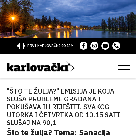
PRVI KARLOVAČKI 90.1FM
"ŠTO TE ŽULJA?" EMISIJA JE KOJA
SLUŠA PROBLEME GRAĐANA I
POKUŠAVA IH RIJEŠITI. SVAKOG
UTORKA I ČETVRTKA OD 10:15 SATI
SLUŠAJ NA 90,1
Što te žulja? Tema: Sanacija