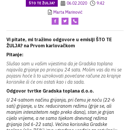
06.02.2020
9:42
ŠTO TE ŽULJA?
Marta Marinović
Vi pitate, mi tražimo odgovore u emisiji ŠTO TE
ŽULJA? na Prvom karlovačkom
Pitanje:
Slušao sam u vašim vijestima da je Gradska toplana
najavila grijanje po principu 24 sata. Molim vas da mi se
pojasni hoće li to uzrokovati povećane račune za krajnje
korisnike ili će oni ostati kao i da sada.
Odgovor tvrtke Gradska toplana d.o.o.
U 24-satnom načinu grijanja, pri čemu je noću (22-6
sati) grijanje, u tzv. reduciranom režimu (grije se, ali
manjim intenzitetom nego preko dana), stan je grijan
cijelo vrijeme, a ne samo tijekom dnevnog režima
grijanja (od 6-22 sata). Većina korisnika Gradske