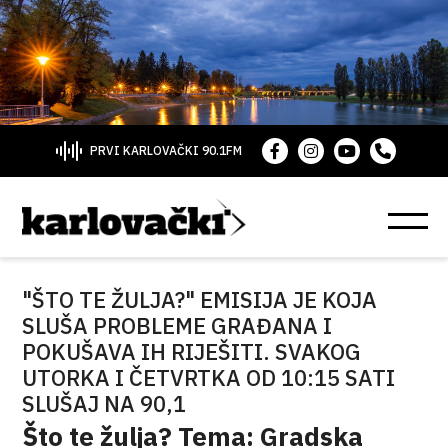
PRVI KARLOVAČKI 90.1FM
"ŠTO TE ŽULJA?" EMISIJA JE KOJA
SLUŠA PROBLEME GRAĐANA I
POKUŠAVA IH RIJEŠITI. SVAKOG
UTORKA I ČETVRTKA OD 10:15 SATI
SLUŠAJ NA 90,1
Što te žulja? Tema: Gradska