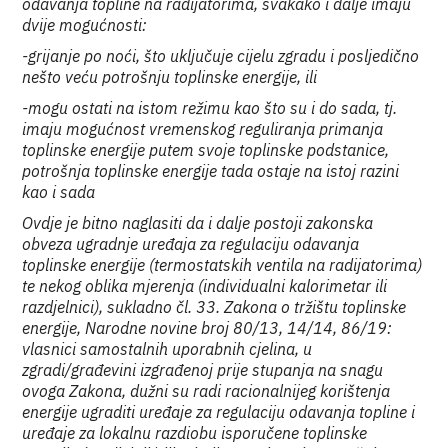
odavanja topline na radijatorima, svakako i dalje imaju
dvije mogućnosti:
-grijanje po noći, što uključuje cijelu zgradu i posljedično
nešto veću potrošnju toplinske energije, ili
-mogu ostati na istom režimu kao što su i do sada, tj.
imaju mogućnost vremenskog reguliranja primanja
toplinske energije putem svoje toplinske podstanice,
potrošnja toplinske energije tada ostaje na istoj razini
kao i sada
Ovdje je bitno naglasiti da i dalje postoji zakonska
obveza ugradnje uređaja za regulaciju odavanja
toplinske energije (termostatskih ventila na radijatorima)
te nekog oblika mjerenja (individualni kalorimetar ili
razdjelnici), sukladno čl. 33. Zakona o tržištu toplinske
energije, Narodne novine broj 80/13, 14/14, 86/19:
vlasnici samostalnih uporabnih cjelina, u
zgradi/građevini izgrađenoj prije stupanja na snagu
ovoga Zakona, dužni su radi racionalnijeg korištenja
energije ugraditi uređaje za regulaciju odavanja topline i
uređaje za lokalnu razdiobu isporučene toplinske